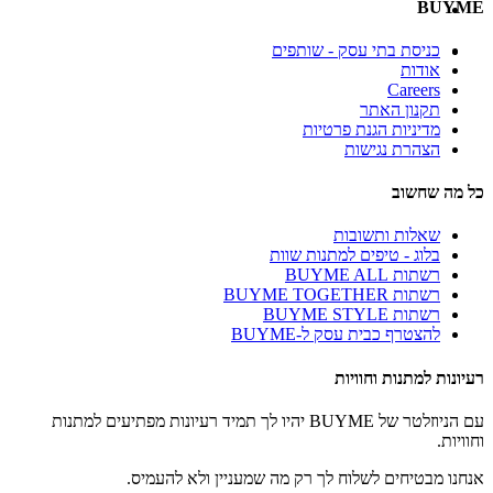
BUYME
כניסת בתי עסק - שותפים
אודות
Careers
תקנון האתר
מדיניות הגנת פרטיות
הצהרת נגישות
כל מה שחשוב
שאלות ותשובות
בלוג - טיפים למתנות שוות
רשתות BUYME ALL
רשתות BUYME TOGETHER
רשתות BUYME STYLE
להצטרף כבית עסק ל-BUYME
רעיונות למתנות וחוויות
עם הניוזלטר של BUYME יהיו לך תמיד רעיונות מפתיעים למתנות
וחוויות.
אנחנו מבטיחים לשלוח לך רק מה שמעניין ולא להעמיס.