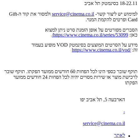
18-22.11 בסינמטק תל אביב
למימוש יש ליצור קשר-
service@cinema.co.il
ולמסור את קוד ה-Gift
Card ופרטים להקמת המנוי.
הסברים מפורטים על אופן הזמנת סרט ניתן למצוא
כאן:
https://www.cinema.co.il/series/53099/
מידע על הסרטים המוצעים בסינמטק VOD מופיע בעמוד
זה:
https://www.cinema.co.il/vod/
תוקף שובר כספי הינו לכל הפחות 60 חודשים ממועד הפקתו. תוקף שובר
לרכישת מוצר או שירות מסויים יהיה לכל הפחות 24 חודשים ממועד
הפקתו
הארבעה 5, תל אביב יפו
-
service@cinema.co.il
לאתר