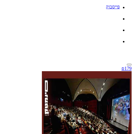
פייסבוק
₪179