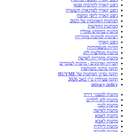
גיפט קארד לתרבות ופנאי
גיפט קארד לסדנאות והעשרה
גיפט קארד ליופי וטיפוח
המתנות האהובות של 2025
המתנות החדשות
מתנות במימוש אונליין
רעיונות למתנות מקוריות
גיפט קארד
חוויות משפחתיות
מתנות מומלצות לחג
מתנות מקוריות לאישה
חברות וארגונים - מתנות לעובדים
תקנון מתנה משותפת
תקנון נסייני המתנות של BUYME
תקנון פעילות ט"ו באב 2026
privacy policy
מתנות למעבר דירה
מתנות לחג לילדים
מתנות לגבר
מתנות לאישה
מתנות לאמא
מתנות לאבא
מתנות ליולדת
מתנות לחברה