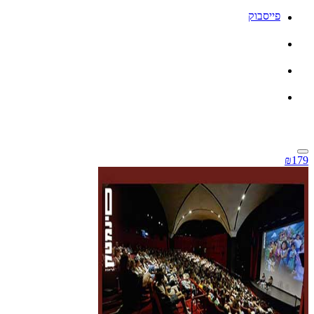
פייסבוק
₪179