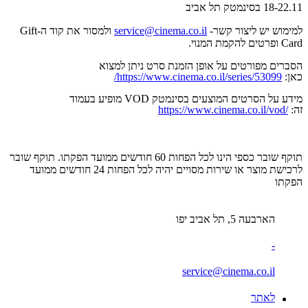
18-22.11 בסינמטק תל אביב
למימוש יש ליצור קשר-
service@cinema.co.il
ולמסור את קוד ה-Gift
Card ופרטים להקמת המנוי.
הסברים מפורטים על אופן הזמנת סרט ניתן למצוא
כאן:
https://www.cinema.co.il/series/53099/
מידע על הסרטים המוצעים בסינמטק VOD מופיע בעמוד
זה:
https://www.cinema.co.il/vod/
תוקף שובר כספי הינו לכל הפחות 60 חודשים ממועד הפקתו. תוקף שובר
לרכישת מוצר או שירות מסויים יהיה לכל הפחות 24 חודשים ממועד
הפקתו
הארבעה 5, תל אביב יפו
-
service@cinema.co.il
לאתר