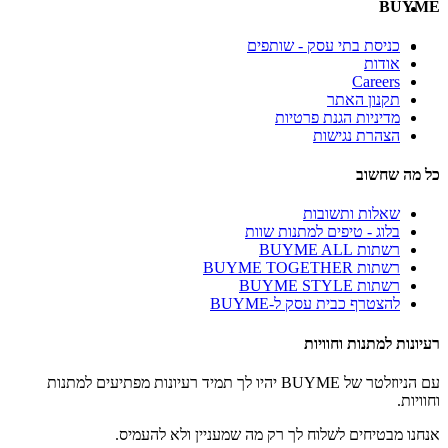
BUYME
כניסת בתי עסק - שותפים
אודות
Careers
תקנון האתר
מדיניות הגנת פרטיות
הצהרת נגישות
כל מה שחשוב
שאלות ותשובות
בלוג - טיפים למתנות שוות
רשתות BUYME ALL
רשתות BUYME TOGETHER
רשתות BUYME STYLE
להצטרף כבית עסק ל-BUYME
רעיונות למתנות וחוויות
עם הניוזלטר של BUYME יהיו לך תמיד רעיונות מפתיעים למתנות
וחוויות.
אנחנו מבטיחים לשלוח לך רק מה שמעניין ולא להעמיס.