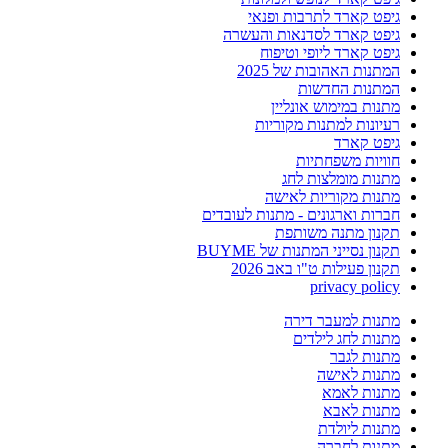
גיפט קארד לתרבות ופנאי
גיפט קארד לסדנאות והעשרה
גיפט קארד ליופי וטיפוח
המתנות האהובות של 2025
המתנות החדשות
מתנות במימוש אונליין
רעיונות למתנות מקוריות
גיפט קארד
חוויות משפחתיות
מתנות מומלצות לחג
מתנות מקוריות לאישה
חברות וארגונים - מתנות לעובדים
תקנון מתנה משותפת
תקנון נסייני המתנות של BUYME
תקנון פעילות ט"ו באב 2026
privacy policy
מתנות למעבר דירה
מתנות לחג לילדים
מתנות לגבר
מתנות לאישה
מתנות לאמא
מתנות לאבא
מתנות ליולדת
מתנות לחברה