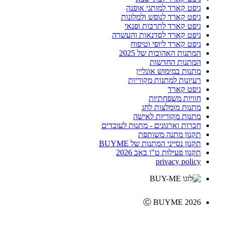
גיפט קארד למותגי אופנה
גיפט קארד לנופש ולמלונות
גיפט קארד לתרבות ופנאי
גיפט קארד לסדנאות והעשרה
גיפט קארד ליופי וטיפוח
המתנות האהובות של 2025
המתנות החדשות
מתנות במימוש אונליין
רעיונות למתנות מקוריות
גיפט קארד
חוויות משפחתיות
מתנות מומלצות לחג
מתנות מקוריות לאישה
חברות וארגונים - מתנות לעובדים
תקנון מתנה משותפת
תקנון נסייני המתנות של BUYME
תקנון פעילות ט"ו באב 2026
privacy policy
Ⓒ BUYME 2026