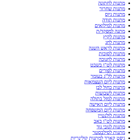
מתנות לחתונה
מתנות שחרור
מתנות גיוס
מתנות תודה
מתנות למילואים
מתנה למפקד/ת
מתנות לקיץ
מתנות לחג
מתנות לראש השנה
מתנות לסוכות
מתנות לחנוכה
מתנות לט"ו בשבט
מתנות לפורים
מתנות לל"ג בעומר
מתנות ליום העצמאות
מתנות כחול לבן
מתנות לשבועות
מתנות למזל בתולה
מתנות ליום האישה
מתנות ליום המשפחה
מתנות לולנטיין
מתנות לט"ו באב
מתנות לנובי גוד
מתנות לסילבסטר
גיפט קארד למתנות קולינריות