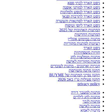
גיפט קארד לבתי ספא
גיפט קארד למותגי אופנה
גיפט קארד לנופש ולמלונות
גיפט קארד לתרבות ופנאי
גיפט קארד לסדנאות והעשרה
גיפט קארד ליופי וטיפוח
המתנות האהובות של 2025
המתנות החדשות
מתנות במימוש אונליין
רעיונות למתנות מקוריות
גיפט קארד
חוויות משפחתיות
מתנות מומלצות לחג
מתנות מקוריות לאישה
חברות וארגונים - מתנות לעובדים
תקנון מתנה משותפת
תקנון נסייני המתנות של BUYME
תקנון פעילות ט"ו באב 2026
privacy policy
מתנות למעבר דירה
מתנות לחג לילדים
מתנות לגבר
מתנות לאישה
מתנות לאמא