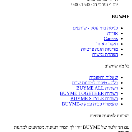
יום ו׳ וערבי חג 9:00-15:00
BUYME
כניסת בתי עסק - שותפים
אודות
Careers
תקנון האתר
מדיניות הגנת פרטיות
הצהרת נגישות
כל מה שחשוב
שאלות ותשובות
בלוג - טיפים למתנות שוות
רשתות BUYME ALL
רשתות BUYME TOGETHER
רשתות BUYME STYLE
להצטרף כבית עסק ל-BUYME
רעיונות למתנות וחוויות
עם הניוזלטר של BUYME יהיו לך תמיד רעיונות מפתיעים למתנות