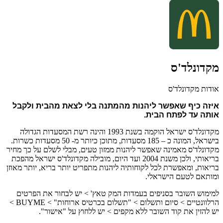
מקדונלד'ס
אודות מקדונלד'ס
איזה כיף שאפשר ליהנות מהמתנה בלי לצאת מהבית ולקבל 
אותה עד לפתח הבית.
מקדונלד'ס ישראל הוקמה בשנת 1993 והינה רשת המסעדות הגדולה
בישראל, המונה כ – 185 מסעדות, מתוכן כיותר מ- 50 מסעדות כשרות.
מקדונלד'ס מאמינה שאפשר ליהנות ממזון טעים, מבלי לשלם על כך מחיר
בריאותי, ולכן משנת 2004 ועד היום, מובילה מקדונלד'ס ישראל מהפכת
בריאות, ומאפשרת לכל לקוחותיה ליהנות מתפריט יותר בריא, יותר מאוזן
ומותאם לטעם הישראלי.
למימוש השובר בסניפים בעמדות המק טאץ' > יש לבחור את הפרטים
הרלוונטיים > סיום ותשלום > "תשלום בכרטיס ארוחות" > BUYME >
יש להזין את קוד השובר ללא מקפים > יש ללחוץ על "אישור".