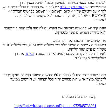
למימוש שובר כספי במשלוחים/איסוף עצמי/ ישיבה בסניף דרך
האפליקציה או
באתר מקדונלד'ס
יש לבחור את הפרטים הרלוונטיים > יש
ללחוץ על "המגש שלי" > סיום ותשלום > "תשלום בכרטיס חברות" >
BUYME > יש להזין את קוד השובר ללא מקפים > יש ללחוץ על
"אישור".
הזנת קוד השובר אינה מוסיפה את הפריטים להזמנה ולכן הזנת קוד שובר
ללא בחירת הפריטים אינה מספיקה.
ניתן לממש יותר משובר אחד בהזמנה.
במשלוחים - מינימום הזמנה ללא דמי משלוח וטיפ 74 ₪, דמי משלוח 16 ₪.
משלוחים ע"פ אזור חלוקה.
לאיתור הסניף הקרוב היכנסו לעמוד איתור מסעדה
באתר
או דרך
אפליקציית מקדונלד'ס.
תוקף שובר כספי הינו לכל הפחות 60 חודשים ממועד הפקתו. תוקף שובר
לרכישת מוצר או שירות מסויים יהיה לכל הפחות 24 חודשים ממועד
הפקתו
קישור לרשימת הסניפים
https://api.whatsapp.com/send?phone=972545738031