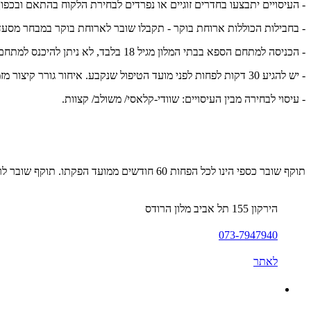
- העיסויים יתבצעו בחדרים זוגיים או נפרדים לבחירת הלקוח בהתאם ובכפ
- בחבילות הכוללות ארוחת בוקר - תקבלו שובר לארוחת בוקר במבחר מסעדות
- הכניסה למתחם הספא בבתי המלון מגיל 18 בלבד, לא ניתן להיכנס למתחם בליווי ילדים, תינוקות או עגלות.
- יש להגיע 30 דקות לפחות לפני מועד הטיפול שנקבע. איחור גורר קיצור מזמן הטיפול.
- עיסוי לבחירה מבין העיסויים: שוודי-קלאסי/ משולב/ קצוות.
תוקף שובר כספי הינו לכל הפחות 60 חודשים ממועד הפקתו. תוקף שובר לרכישת מוצר או שירות מסויים יהיה לכל הפחות 24 חודשים ממועד הפקתו
הירקון 155 תל אביב מלון הרודס
073-7947940
לאתר