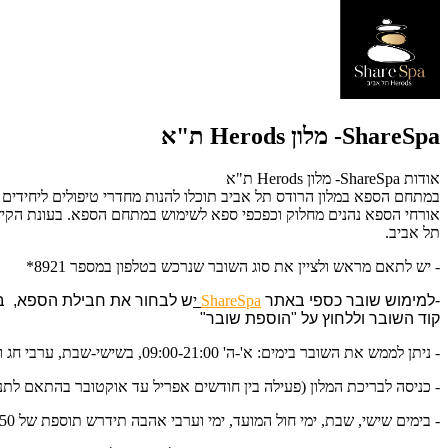
ShareSpa- מלון Herods ת"א
אודות ShareSpa- מלון Herods ת"א
במתחם הספא במלון הרודס תל אביב תוכלו להנות מחדרי טיפולים ליחידים וח
אורחי הספא נהנים מחלוק וכפכפי ספא לשימוש במתחם הספא. בעונת הקיץ 
תל אביב.
- יש לתאם מראש ולציין את סוג השובר שנרכש בטלפון במספר 8921*
-למימוש שובר כספי באתר
ShareSpa
י
קוד השובר וללחוץ על "הוספת שובר"
- ניתן לממש את השובר בימים: א'-ה' 09:00-21:00, בשישי-שבת, ערבי חג וחגים 09:00-19:00
- כניסה לבריכת המלון (פעילה בין חודשים אפריל עד אוקטובר בהתאם לתנ
- בימים שישי, שבת, ימי חול המועד, ימי וערבי אהבה תידרש תוספת של 50 ₪ לאדם