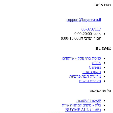
דברו איתנו
support@buyme.co.il
03-3737117
א׳-ה׳ 9:00-20:00
יום ו׳ וערבי חג 9:00-15:00
BUYME
כניסת בתי עסק - שותפים
אודות
Careers
תקנון האתר
מדיניות הגנת פרטיות
הצהרת נגישות
כל מה שחשוב
שאלות ותשובות
בלוג - טיפים למתנות שוות
רשתות BUYME ALL