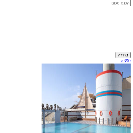
בחירה
₪390