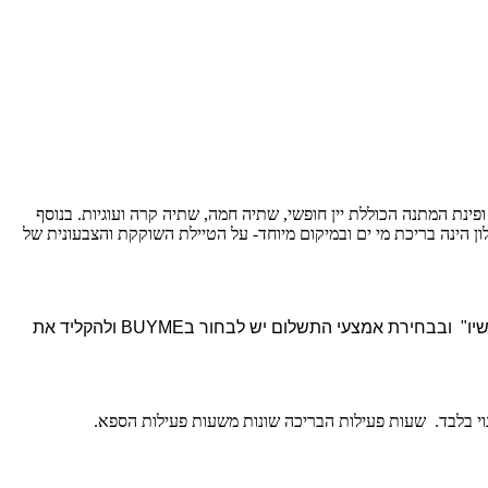
פינת המתנה הכוללת יין חופשי, שתיה חמה, שתיה קרה ועוגיות. בנוסף
הינה בריכת מי ים ובמיקום מיוחד- על הטיילת השוקקת והצבעונית של
ש לבחור את חבילת הספא, בעגלת הקניות למלא את פרטי ההתקשרות, ללחוץ על כפתור "שלם עכשיו" ובבחירת אמצעי התשלום יש לבחור בBUYME ולהקליד את
נוי בלבד. שעות פעילות הבריכה שונות משעות פעילות הספא.