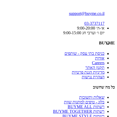
support@buyme.co.il
03-3737117
א׳-ה׳ 9:00-20:00
יום ו׳ וערבי חג 9:00-15:00
BUYME
כניסת בתי עסק - שותפים
אודות
Careers
תקנון האתר
מדיניות הגנת פרטיות
הצהרת נגישות
כל מה שחשוב
שאלות ותשובות
בלוג - טיפים למתנות שוות
רשתות BUYME ALL
רשתות BUYME TOGETHER
רשתות BUYME STYLE