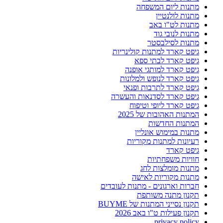
מתנות ליום המשפחה
מתנות לולנטיין
מתנות לט"ו באב
מתנות לנובי גוד
מתנות לסילבסטר
גיפט קארד למתנות קולינריות
גיפט קארד לבתי ספא
גיפט קארד למותגי אופנה
גיפט קארד לנופש ולמלונות
גיפט קארד לתרבות ופנאי
גיפט קארד לסדנאות והעשרה
גיפט קארד ליופי וטיפוח
המתנות האהובות של 2025
המתנות החדשות
מתנות במימוש אונליין
רעיונות למתנות מקוריות
גיפט קארד
חוויות משפחתיות
מתנות מומלצות לחג
מתנות מקוריות לאישה
חברות וארגונים - מתנות לעובדים
תקנון מתנה משותפת
תקנון נסייני המתנות של BUYME
תקנון פעילות ט"ו באב 2026
privacy policy