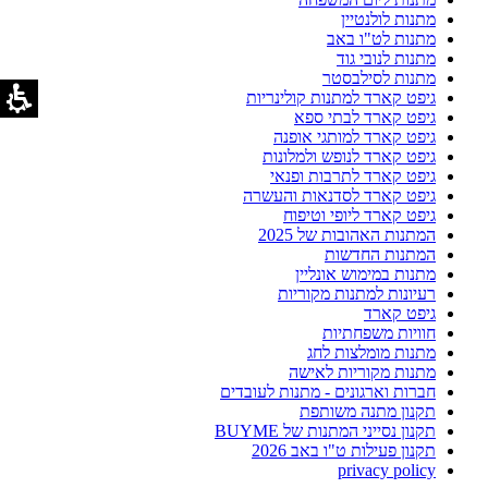
מתנות לולנטיין
מתנות לט"ו באב
מתנות לנובי גוד
מתנות לסילבסטר
גיפט קארד למתנות קולינריות
גיפט קארד לבתי ספא
גיפט קארד למותגי אופנה
גיפט קארד לנופש ולמלונות
גיפט קארד לתרבות ופנאי
גיפט קארד לסדנאות והעשרה
גיפט קארד ליופי וטיפוח
המתנות האהובות של 2025
המתנות החדשות
מתנות במימוש אונליין
רעיונות למתנות מקוריות
גיפט קארד
חוויות משפחתיות
מתנות מומלצות לחג
מתנות מקוריות לאישה
חברות וארגונים - מתנות לעובדים
תקנון מתנה משותפת
תקנון נסייני המתנות של BUYME
תקנון פעילות ט"ו באב 2026
privacy policy