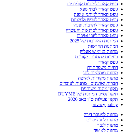
גיפט קארד למתנות קולינריות
גיפט קארד לבתי ספא
גיפט קארד למותגי אופנה
גיפט קארד לנופש ולמלונות
גיפט קארד לתרבות ופנאי
גיפט קארד לסדנאות והעשרה
גיפט קארד ליופי וטיפוח
המתנות האהובות של 2025
המתנות החדשות
מתנות במימוש אונליין
רעיונות למתנות מקוריות
גיפט קארד
חוויות משפחתיות
מתנות מומלצות לחג
מתנות מקוריות לאישה
חברות וארגונים - מתנות לעובדים
תקנון מתנה משותפת
תקנון נסייני המתנות של BUYME
תקנון פעילות ט"ו באב 2026
privacy policy
מתנות למעבר דירה
מתנות לחג לילדים
מתנות לגבר
מתנות לאישה