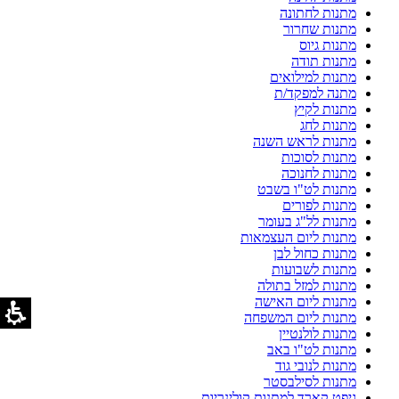
מתנות לחתונה
מתנות שחרור
מתנות גיוס
מתנות תודה
מתנות למילואים
מתנה למפקד/ת
מתנות לקיץ
מתנות לחג
מתנות לראש השנה
מתנות לסוכות
מתנות לחנוכה
מתנות לט"ו בשבט
מתנות לפורים
מתנות לל"ג בעומר
מתנות ליום העצמאות
מתנות כחול לבן
מתנות לשבועות
מתנות למזל בתולה
מתנות ליום האישה
מתנות ליום המשפחה
מתנות לולנטיין
מתנות לט"ו באב
מתנות לנובי גוד
מתנות לסילבסטר
גיפט קארד למתנות קולינריות