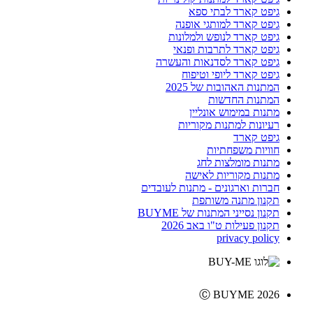
גיפט קארד לבתי ספא
גיפט קארד למותגי אופנה
גיפט קארד לנופש ולמלונות
גיפט קארד לתרבות ופנאי
גיפט קארד לסדנאות והעשרה
גיפט קארד ליופי וטיפוח
המתנות האהובות של 2025
המתנות החדשות
מתנות במימוש אונליין
רעיונות למתנות מקוריות
גיפט קארד
חוויות משפחתיות
מתנות מומלצות לחג
מתנות מקוריות לאישה
חברות וארגונים - מתנות לעובדים
תקנון מתנה משותפת
תקנון נסייני המתנות של BUYME
תקנון פעילות ט"ו באב 2026
privacy policy
Ⓒ BUYME 2026