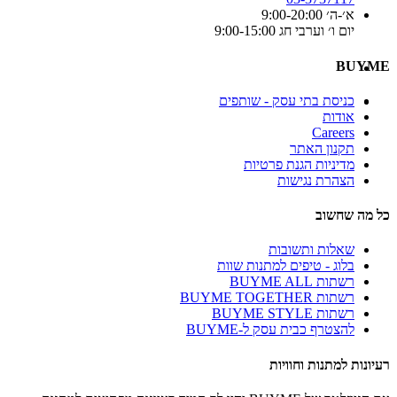
א׳-ה׳ 9:00-20:00
יום ו׳ וערבי חג 9:00-15:00
BUYME
כניסת בתי עסק - שותפים
אודות
Careers
תקנון האתר
מדיניות הגנת פרטיות
הצהרת נגישות
כל מה שחשוב
שאלות ותשובות
בלוג - טיפים למתנות שוות
רשתות BUYME ALL
רשתות BUYME TOGETHER
רשתות BUYME STYLE
להצטרף כבית עסק ל-BUYME
רעיונות למתנות וחוויות