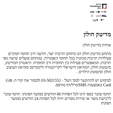
מדיטק חולון
אודות מדיטק חולון
מתחם מדיטק חולון הנו מתחם תרבות יוצר, חדשני ורב תחומי המקיים
פעילויות תרבות מגוונות בכל תחומי האמנויות. במתחם פועלים שישה גופי
תרבות, המאפשרים פעילות בין תחומית ורב תחומית: תיאטרון המדיטק,
סינמטק חולון, המוזיאון הישראלי לקריקטורה ולקומיקס ומוזיאון העיצוב
חולון וסינמטק הילדים .
למימוש יש להתקשר למס' הטל' - 03-5021552 ולמסור את קוד ה- Gift
Card באמצעות SMS/מייל/דף מודפס.
תוקף שובר כספי הינו לכל הפחות 60 חודשים ממועד הפקתו. תוקף שובר
לרכישת מוצר או שירות מסויים יהיה לכל הפחות 24 חודשים ממועד
הפקתו