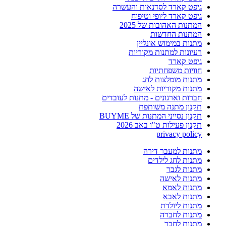
גיפט קארד לסדנאות והעשרה
גיפט קארד ליופי וטיפוח
המתנות האהובות של 2025
המתנות החדשות
מתנות במימוש אונליין
רעיונות למתנות מקוריות
גיפט קארד
חוויות משפחתיות
מתנות מומלצות לחג
מתנות מקוריות לאישה
חברות וארגונים - מתנות לעובדים
תקנון מתנה משותפת
תקנון נסייני המתנות של BUYME
תקנון פעילות ט"ו באב 2026
privacy policy
מתנות למעבר דירה
מתנות לחג לילדים
מתנות לגבר
מתנות לאישה
מתנות לאמא
מתנות לאבא
מתנות ליולדת
מתנות לחברה
מתנות לחבר