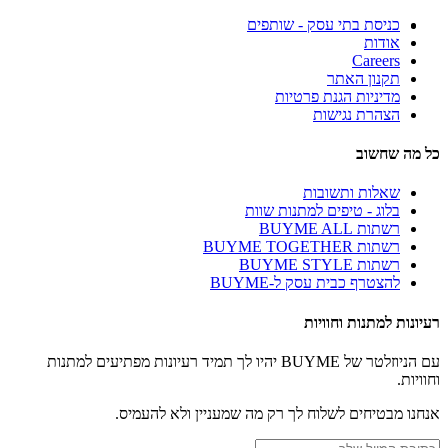
כניסת בתי עסק - שותפים
אודות
Careers
תקנון האתר
מדיניות הגנת פרטיות
הצהרת נגישות
כל מה שחשוב
שאלות ותשובות
בלוג - טיפים למתנות שוות
רשתות BUYME ALL
רשתות BUYME TOGETHER
רשתות BUYME STYLE
להצטרף כבית עסק ל-BUYME
רעיונות למתנות וחוויות
עם הניוזלטר של BUYME יהיו לך תמיד רעיונות מפתיעים למתנות
וחוויות.
אנחנו מבטיחים לשלוח לך רק מה שמעניין ולא להעמיס.