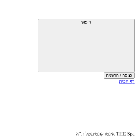
דלג
תפריט
מעל
עליון
תפריט
עליון
חיפוש
כניסה / הרשמה
סוף
דף הבית
אזור
תפריט
עליון
THE Spa אינטרקונטיננטל ת"א