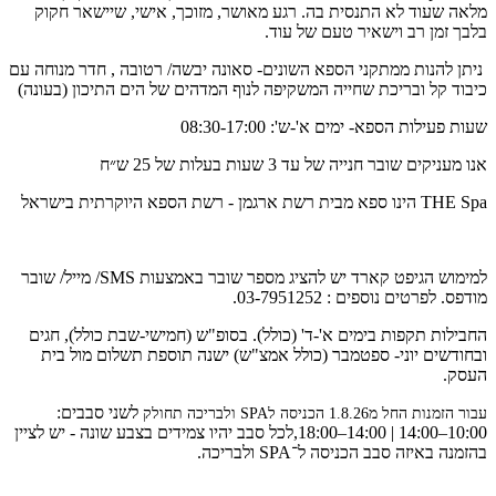
מלאה שעוד לא התנסית בה. רגע מאושר, מזוכך, אישי, שיישאר חקוק
בלבך זמן רב וישאיר טעם של עוד.
ניתן להנות ממתקני הספא השונים- סאונה יבשה/ רטובה , חדר מנוחה עם
כיבוד קל ובריכת שחייה המשקיפה לנוף המדהים של הים התיכון (בעונה)
שעות פעילות הספא- ימים א'-ש': 08:30-17:00
אנו מעניקים שובר חנייה של עד 3 שעות בעלות של 25 ש״ח
THE Spa הינו ספא מבית רשת ארגמן - רשת הספא היוקרתית בישראל
למימוש הגיפט קארד יש להציג מספר שובר באמצעות SMS/ מייל/ שובר
מודפס. לפרטים נוספים : 03-7951252.
החבילות תקפות בימים א'-ד' (כולל). בסופ"ש (חמישי-שבת כולל), חגים
ובחודשים יוני- ספטמבר (כולל אמצ"ש) ישנה תוספת תשלום מול בית
העסק.
לשני סבבים:
עבור הזמנות החל מ1.8.26 הכניסה לSPA ולבריכה תחולק
10:00–14:00 | 14:00–18:00,לכל סבב יהיו צמידים בצבע שונה - יש לציין
בהזמנה באיזה סבב הכניסה ל־SPA ולבריכה.