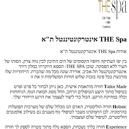
THE Spa אינטרקונטיננטל ת"א
אודות THE Spa אינטרקונטיננטל ת"א
בין יפו העתיקה וחופיו הקסומים של הים התיכון לבין נווה צדק, הסוהו של
העיר ללא הפסקה, שוכן THE SPA- הספא היוקרתי במלון דיויד
אינטרקונטיננטל תל-אביב. אווירה שונה מכל מה שהכרת. הייחודיות שלו
מורגשת בכל פינה בזכות שלוש חוויות המשלימות זו את זו
T
ailor Made חוויה מותאמת אישית, כאן ניתן לבחור כל פרט ופרט
בטיפול מתוך היצע הטיפולים הרחב, החל מסוג חמאת הגוף, הניחוחות
וכלה במוזיקת הרקע. הכול כדי ליצור לעצמך את הרגע הייחודי שלך.
H
olistic חוויה הוליסטית, האדם הנו מכלול שלם של מערכות הפועלות
בהרמוניה. לכן התמקדנו מעבר לטיפולי גוף מענגים גם בשילוב אלמנטים
הוליסטיים, לטיפול שלם ועוצמתי.
E
xperience חוויה בלתי נשכחת, הספא נולד מתוך מטרה לספק לך חוויה