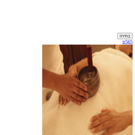
בחירה
₪565