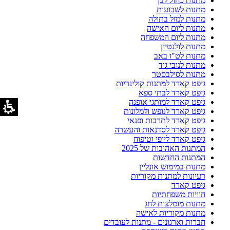
מתנות כחול לבן
מתנות לשבועות
מתנות למזל בתולה
מתנות ליום האישה
מתנות ליום המשפחה
מתנות לולנטיין
מתנות לט"ו באב
מתנות לנובי גוד
מתנות לסילבסטר
גיפט קארד למתנות קולינריות
גיפט קארד לבתי ספא
גיפט קארד למותגי אופנה
גיפט קארד לנופש ולמלונות
גיפט קארד לתרבות ופנאי
גיפט קארד לסדנאות והעשרה
גיפט קארד ליופי וטיפוח
המתנות האהובות של 2025
המתנות החדשות
מתנות במימוש אונליין
רעיונות למתנות מקוריות
גיפט קארד
חוויות משפחתיות
מתנות מומלצות לחג
מתנות מקוריות לאישה
חברות וארגונים - מתנות לעובדים