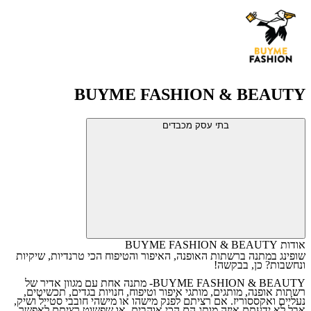
BUYME FASHION & BEAUTY
בתי עסק מכבדים
אודות BUYME FASHION & BEAUTY
שופינג במתנה ברשתות האופנה, האיפור והטיפוח הכי טרנדיות, שיקיות
ונחשבות? כן, בבקשה!
BUYME FASHION & BEAUTY- מתנה אחת עם מגוון אדיר של
רשתות אופנה, מותגים, מותגי איפור וטיפוח, חנויות בגדים, תכשיטים,
נעליים ואקססוריז. אם רציתם לפנק מישהו או מישהי חובבי סטייל ושיק,
אבל לא ידעתם איזה מותג הם הכי אוהבים, או שפשוט רציתם לאפשר