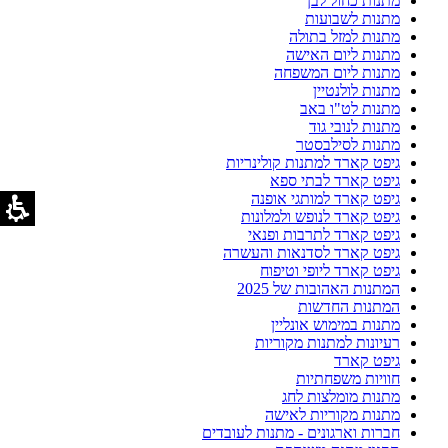
מתנות כחול לבן
מתנות לשבועות
מתנות למזל בתולה
מתנות ליום האישה
מתנות ליום המשפחה
מתנות לולנטיין
מתנות לט"ו באב
מתנות לנובי גוד
מתנות לסילבסטר
גיפט קארד למתנות קולינריות
גיפט קארד לבתי ספא
גיפט קארד למותגי אופנה
גיפט קארד לנופש ולמלונות
גיפט קארד לתרבות ופנאי
גיפט קארד לסדנאות והעשרה
גיפט קארד ליופי וטיפוח
המתנות האהובות של 2025
המתנות החדשות
מתנות במימוש אונליין
רעיונות למתנות מקוריות
גיפט קארד
חוויות משפחתיות
מתנות מומלצות לחג
מתנות מקוריות לאישה
חברות וארגונים - מתנות לעובדים