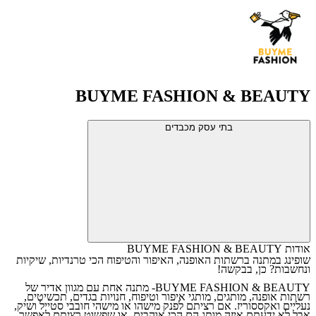
BUYME FASHION & BEAUTY
בתי עסק מכבדים
אודות BUYME FASHION & BEAUTY
שופינג במתנה ברשתות האופנה, האיפור והטיפוח הכי טרנדיות, שיקיות
ונחשבות? כן, בבקשה!
BUYME FASHION & BEAUTY- מתנה אחת עם מגוון אדיר של
רשתות אופנה, מותגים, מותגי איפור וטיפוח, חנויות בגדים, תכשיטים,
נעליים ואקססוריז. אם רציתם לפנק מישהו או מישהי חובבי סטייל ושיק,
אבל לא ידעתם איזה מותג הם הכי אוהבים, או שפשוט רציתם לאפשר