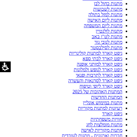
מתנות כחול לבן
מתנות לשבועות
מתנות למזל בתולה
מתנות ליום האישה
מתנות ליום המשפחה
מתנות לולנטיין
מתנות לט"ו באב
מתנות לנובי גוד
מתנות לסילבסטר
גיפט קארד למתנות קולינריות
גיפט קארד לבתי ספא
גיפט קארד למותגי אופנה
גיפט קארד לנופש ולמלונות
גיפט קארד לתרבות ופנאי
גיפט קארד לסדנאות והעשרה
גיפט קארד ליופי וטיפוח
המתנות האהובות של 2025
המתנות החדשות
מתנות במימוש אונליין
רעיונות למתנות מקוריות
גיפט קארד
חוויות משפחתיות
מתנות מומלצות לחג
מתנות מקוריות לאישה
חברות וארגונים - מתנות לעובדים