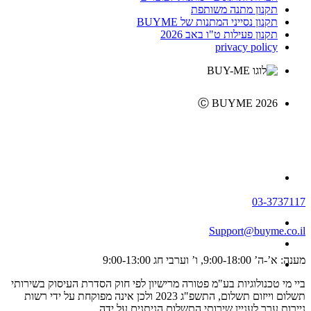
תקנון מתנה משותפת
תקנון נסייני המתנות של BUYME
תקנון פעילות ט"ו באב 2026
privacy policy
Ⓒ BUYME 2026
03-3737117
Support@buyme.co.il
מענה: א’-ה’ 9:00-18:00, ו’ וערבי חג 9:00-13:00
ביי מי טכנולוגיות בע"מ פטורה מרישיון לפי חוק הסדרת העיסוק בשירותי
תשלום וייזום תשלום, התשפ"ג 2023 ולכן אינה מפוקחת על ידי רשות
ניירות ערך לעניין שירותי התשלום הניתנים על ידה