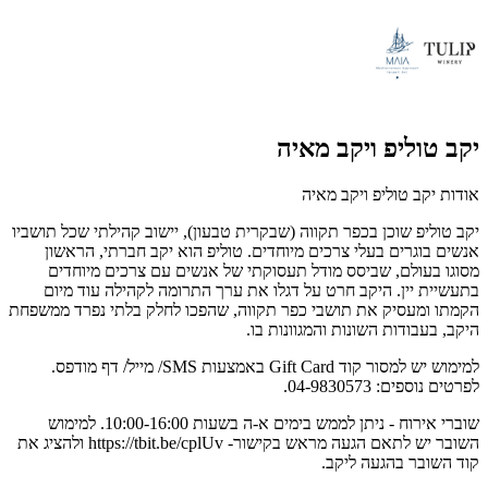
יקב טוליפ ויקב מאיה
אודות יקב טוליפ ויקב מאיה
יקב טוליפ שוכן בכפר תקווה (שבקרית טבעון), יישוב קהילתי שכל תושביו
אנשים בוגרים בעלי צרכים מיוחדים. טוליפ הוא יקב חברתי, הראשון
מסוגו בעולם, שביסס מודל תעסוקתי של אנשים עם צרכים מיוחדים
בתעשיית יין. היקב חרט על דגלו את ערך התרומה לקהילה עוד מיום
הקמתו ומעסיק את תושבי כפר תקווה, שהפכו לחלק בלתי נפרד ממשפחת
היקב, בעבודות השונות והמגוונות בו.
למימוש יש למסור קוד Gift Card באמצעות SMS/ מייל/ דף מודפס.
לפרטים נוספים: 04-9830573.
שוברי אירוח - ניתן לממש בימים א-ה בשעות 10:00-16:00. למימוש
השובר יש לתאם הגעה מראש בקישור- https://tbit.be/cplUv ולהציג את
קוד השובר בהגעה ליקב.