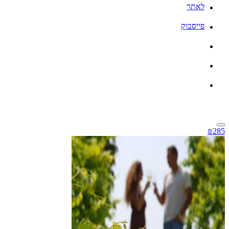
לאתר
פייסבוק
₪285