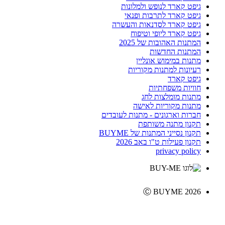
גיפט קארד לנופש ולמלונות
גיפט קארד לתרבות ופנאי
גיפט קארד לסדנאות והעשרה
גיפט קארד ליופי וטיפוח
המתנות האהובות של 2025
המתנות החדשות
מתנות במימוש אונליין
רעיונות למתנות מקוריות
גיפט קארד
חוויות משפחתיות
מתנות מומלצות לחג
מתנות מקוריות לאישה
חברות וארגונים - מתנות לעובדים
תקנון מתנה משותפת
תקנון נסייני המתנות של BUYME
תקנון פעילות ט"ו באב 2026
privacy policy
Ⓒ BUYME 2026