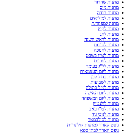
מתנות שחרור
מתנות גיוס
מתנות תודה
מתנות למילואים
מתנה למפקד/ת
מתנות לקיץ
מתנות לחג
מתנות לראש השנה
מתנות לסוכות
מתנות לחנוכה
מתנות לט"ו בשבט
מתנות לפורים
מתנות לל"ג בעומר
מתנות ליום העצמאות
מתנות כחול לבן
מתנות לשבועות
מתנות למזל בתולה
מתנות ליום האישה
מתנות ליום המשפחה
מתנות לולנטיין
מתנות לט"ו באב
מתנות לנובי גוד
מתנות לסילבסטר
גיפט קארד למתנות קולינריות
גיפט קארד לבתי ספא