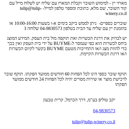
מארזי יין - למימוש השובר וקבלת המארז עם שליח יש לשלוח מייל עם
קוד השובר, שם מלא, כתובת ומספר טלפון למייל-
tulip@tulip-
winery.co.il
שוברים כספיים- ניתן לממש ביקב בימים א-ו בשעות 10:00-16:00 או
בהזמנת יין עם שליח עד הבית בטלפון 04-9830573 שלוחה 3
יש לבדוק את דרגת הכשרות ואת תוקפה מול בית העסק. המידע המוצג
ביחס לכשרות הוא כפי שנמסר ל-BUYME על ידי בית העסק ואין בכך
כדי להוות מצג ו/או התחייבות מטעם BUYME בקשר לקיום הכשרות
ו/או דרגת הכשרות הקיימת.
תוקף שובר כספי הינו לכל הפחות 60 חודשים ממועד הפקתו. תוקף שובר
לרכישת מוצר או שירות מסויים יהיה לכל הפחות 24 חודשים ממועד
הפקתו
יקב טוליפ בע"מ, דרך הכרמל, קרית טבעון
04-9830573
tulip@tulip-winery.co.il