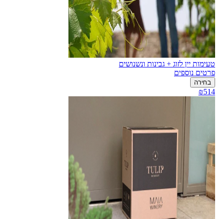
טעימות יין לזוג + גבינות ונשנושים
פרטים נוספים
בחירה
₪514