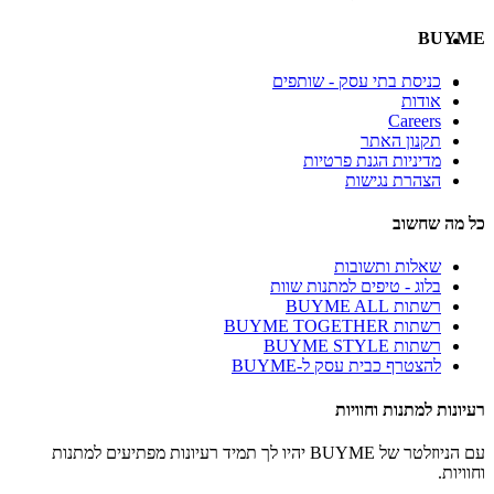
BUYME
כניסת בתי עסק - שותפים
אודות
Careers
תקנון האתר
מדיניות הגנת פרטיות
הצהרת נגישות
כל מה שחשוב
שאלות ותשובות
בלוג - טיפים למתנות שוות
רשתות BUYME ALL
רשתות BUYME TOGETHER
רשתות BUYME STYLE
להצטרף כבית עסק ל-BUYME
רעיונות למתנות וחוויות
עם הניוזלטר של BUYME יהיו לך תמיד רעיונות מפתיעים למתנות
וחוויות.