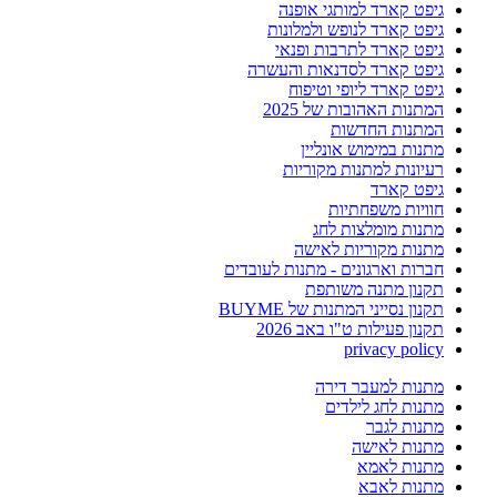
גיפט קארד למותגי אופנה
גיפט קארד לנופש ולמלונות
גיפט קארד לתרבות ופנאי
גיפט קארד לסדנאות והעשרה
גיפט קארד ליופי וטיפוח
המתנות האהובות של 2025
המתנות החדשות
מתנות במימוש אונליין
רעיונות למתנות מקוריות
גיפט קארד
חוויות משפחתיות
מתנות מומלצות לחג
מתנות מקוריות לאישה
חברות וארגונים - מתנות לעובדים
תקנון מתנה משותפת
תקנון נסייני המתנות של BUYME
תקנון פעילות ט"ו באב 2026
privacy policy
מתנות למעבר דירה
מתנות לחג לילדים
מתנות לגבר
מתנות לאישה
מתנות לאמא
מתנות לאבא