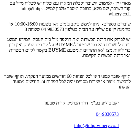
מארזי יין - למימוש השובר וקבלת המארז עם שליח יש לשלוח מייל עם
קוד השובר, שם מלא, כתובת ומספר טלפון למייל-
tulip@tulip-
winery.co.il
שוברים כספיים- ניתן לממש ביקב בימים א-ו בשעות 10:00-16:00 או
בהזמנת יין עם שליח עד הבית בטלפון 04-9830573 שלוחה 3
יש לבדוק את דרגת הכשרות ואת תוקפה מול בית העסק. המידע המוצג
ביחס לכשרות הוא כפי שנמסר ל-BUYME על ידי בית העסק ואין בכך
כדי להוות מצג ו/או התחייבות מטעם BUYME בקשר לקיום הכשרות
ו/או דרגת הכשרות הקיימת.
תוקף שובר כספי הינו לכל הפחות 60 חודשים ממועד הפקתו. תוקף שובר
לרכישת מוצר או שירות מסויים יהיה לכל הפחות 24 חודשים ממועד
הפקתו
יקב טוליפ בע"מ, דרך הכרמל, קרית טבעון
04-9830573
tulip@tulip-winery.co.il