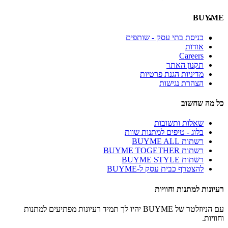
BUYME
כניסת בתי עסק - שותפים
אודות
Careers
תקנון האתר
מדיניות הגנת פרטיות
הצהרת נגישות
כל מה שחשוב
שאלות ותשובות
בלוג - טיפים למתנות שוות
רשתות BUYME ALL
רשתות BUYME TOGETHER
רשתות BUYME STYLE
להצטרף כבית עסק ל-BUYME
רעיונות למתנות וחוויות
עם הניוזלטר של BUYME יהיו לך תמיד רעיונות מפתיעים למתנות
וחוויות.