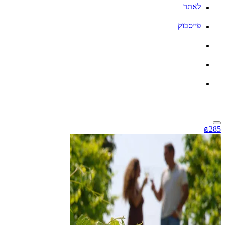
לאתר
פייסבוק
₪285