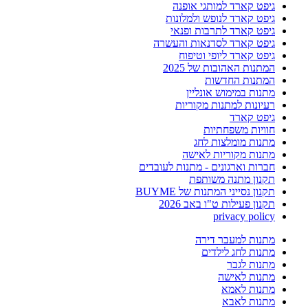
גיפט קארד למותגי אופנה
גיפט קארד לנופש ולמלונות
גיפט קארד לתרבות ופנאי
גיפט קארד לסדנאות והעשרה
גיפט קארד ליופי וטיפוח
המתנות האהובות של 2025
המתנות החדשות
מתנות במימוש אונליין
רעיונות למתנות מקוריות
גיפט קארד
חוויות משפחתיות
מתנות מומלצות לחג
מתנות מקוריות לאישה
חברות וארגונים - מתנות לעובדים
תקנון מתנה משותפת
תקנון נסייני המתנות של BUYME
תקנון פעילות ט"ו באב 2026
privacy policy
מתנות למעבר דירה
מתנות לחג לילדים
מתנות לגבר
מתנות לאישה
מתנות לאמא
מתנות לאבא