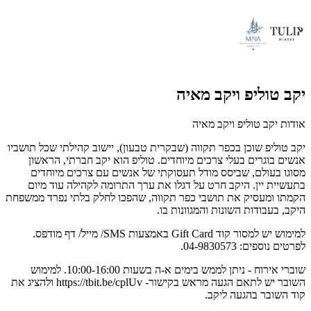
יקב טוליפ ויקב מאיה
אודות יקב טוליפ ויקב מאיה
יקב טוליפ שוכן בכפר תקווה (שבקרית טבעון), יישוב קהילתי שכל תושביו
אנשים בוגרים בעלי צרכים מיוחדים. טוליפ הוא יקב חברתי, הראשון
מסוגו בעולם, שביסס מודל תעסוקתי של אנשים עם צרכים מיוחדים
בתעשיית יין. היקב חרט על דגלו את ערך התרומה לקהילה עוד מיום
הקמתו ומעסיק את תושבי כפר תקווה, שהפכו לחלק בלתי נפרד ממשפחת
היקב, בעבודות השונות והמגוונות בו.
למימוש יש למסור קוד Gift Card באמצעות SMS/ מייל/ דף מודפס.
לפרטים נוספים: 04-9830573.
שוברי אירוח - ניתן לממש בימים א-ה בשעות 10:00-16:00. למימוש
השובר יש לתאם הגעה מראש בקישור- https://tbit.be/cplUv ולהציג את
קוד השובר בהגעה ליקב.