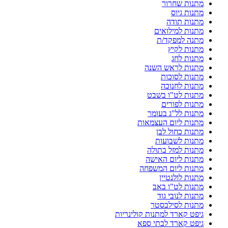
מתנות שחרור
מתנות גיוס
מתנות תודה
מתנות למילואים
מתנה למפקד/ת
מתנות לקיץ
מתנות לחג
מתנות לראש השנה
מתנות לסוכות
מתנות לחנוכה
מתנות לט"ו בשבט
מתנות לפורים
מתנות לל"ג בעומר
מתנות ליום העצמאות
מתנות כחול לבן
מתנות לשבועות
מתנות למזל בתולה
מתנות ליום האישה
מתנות ליום המשפחה
מתנות לולנטיין
מתנות לט"ו באב
מתנות לנובי גוד
מתנות לסילבסטר
גיפט קארד למתנות קולינריות
גיפט קארד לבתי ספא