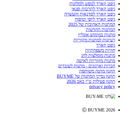
גיפט קארד לנופש ולמלונות
גיפט קארד לתרבות ופנאי
גיפט קארד לסדנאות והעשרה
גיפט קארד ליופי וטיפוח
המתנות האהובות של 2025
המתנות החדשות
מתנות במימוש אונליין
רעיונות למתנות מקוריות
גיפט קארד
חוויות משפחתיות
מתנות מומלצות לחג
מתנות מקוריות לאישה
חברות וארגונים - מתנות לעובדים
תקנון מתנה משותפת
תקנון נסייני המתנות של BUYME
תקנון פעילות ט"ו באב 2026
privacy policy
Ⓒ BUYME 2026