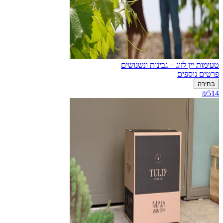
טעימות יין לזוג + גבינות ונשנושים
פרטים נוספים
בחירה
₪514