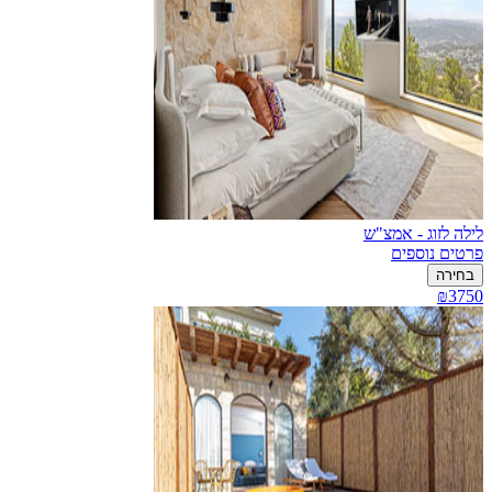
לילה לזוג - אמצ"ש
פרטים נוספים
בחירה
₪3750