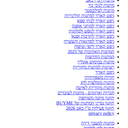
מתנות לט"ו באב
מתנות לנובי גוד
מתנות לסילבסטר
גיפט קארד למתנות קולינריות
גיפט קארד לבתי ספא
גיפט קארד למותגי אופנה
גיפט קארד לנופש ולמלונות
גיפט קארד לתרבות ופנאי
גיפט קארד לסדנאות והעשרה
גיפט קארד ליופי וטיפוח
המתנות האהובות של 2025
המתנות החדשות
מתנות במימוש אונליין
רעיונות למתנות מקוריות
גיפט קארד
חוויות משפחתיות
מתנות מומלצות לחג
מתנות מקוריות לאישה
חברות וארגונים - מתנות לעובדים
תקנון מתנה משותפת
תקנון נסייני המתנות של BUYME
תקנון פעילות ט"ו באב 2026
privacy policy
מתנות למעבר דירה