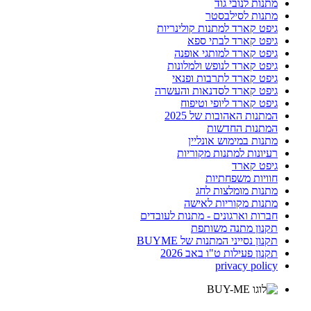
מתנות לנובי גוד
מתנות לסילבסטר
גיפט קארד למתנות קולינריות
גיפט קארד לבתי ספא
גיפט קארד למותגי אופנה
גיפט קארד לנופש ולמלונות
גיפט קארד לתרבות ופנאי
גיפט קארד לסדנאות והעשרה
גיפט קארד ליופי וטיפוח
המתנות האהובות של 2025
המתנות החדשות
מתנות במימוש אונליין
רעיונות למתנות מקוריות
גיפט קארד
חוויות משפחתיות
מתנות מומלצות לחג
מתנות מקוריות לאישה
חברות וארגונים - מתנות לעובדים
תקנון מתנה משותפת
תקנון נסייני המתנות של BUYME
תקנון פעילות ט"ו באב 2026
privacy policy