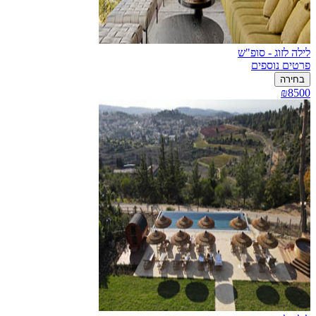
לילה לזוג - סופ"ש
פרטים נוספים
בחירה
₪8500