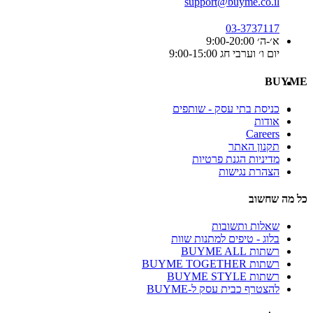
support@buyme.co.il
03-3737117
א׳-ה׳ 9:00-20:00
יום ו׳ וערבי חג 9:00-15:00
BUYME
כניסת בתי עסק - שותפים
אודות
Careers
תקנון האתר
מדיניות הגנת פרטיות
הצהרת נגישות
כל מה שחשוב
שאלות ותשובות
בלוג - טיפים למתנות שוות
רשתות BUYME ALL
רשתות BUYME TOGETHER
רשתות BUYME STYLE
להצטרף כבית עסק ל-BUYME