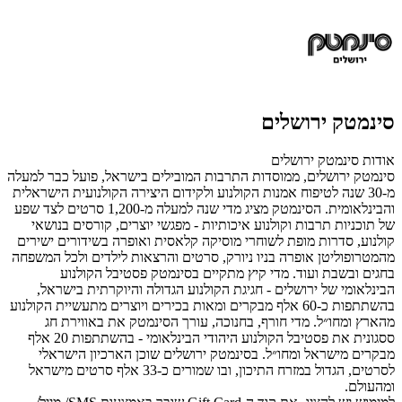
סינמטק ירושלים
אודות סינמטק ירושלים
סינמטק ירושלים, ממוסדות התרבות המובילים בישראל, פועל כבר למעלה
מ-30 שנה לטיפוח
אמנות הקולנוע ולקידום היצירה הקולנועית הישראלית
והבינלאומית.
הסינמטק מציג מדי שנה למעלה מ-
1,200 סרטים לצד שפע
של תוכניות תרבות וקולנוע איכותיות - מפגשי יוצרים, קורסים בנושאי
קולנוע, סדרות מופת לשוחרי מוסיקה קלאסית ואופרה בשידורים ישירים
מהמטרופוליטן אופרה בניו ניורק, סרטים והרצאות לילדים ולכל המשפחה
בחגים ובשבת ועוד.
מדי קיץ מתקיים בסינמטק פסטיבל הקולנוע
הבינלאומי של ירושלים - חגיגת הקולנוע הגדולה והיוקרתית בישראל,
בהשתתפות כ-60 אלף מבקרים ומאות בכירים ויוצרים מתעשיית הקולנוע
מהארץ ומחו״ל. מדי חורף, בחנוכה, עורך הסינמטק את באווירת חג
ססגונית את פסטיבל הקולנוע היהודי הבינלאומי - בהשתתפות 20 אלף
מבקרים מישראל ומחו״ל. בסינמטק ירושלים שוכן הארכיון הישראלי
לסרטים, הגדול במזרח התיכון, ובו שמורים כ-33 אלף סרטים מישראל
ומהעולם.