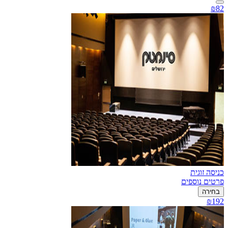
₪82
כניסה זוגית
פרטים נוספים
בחירה
₪192