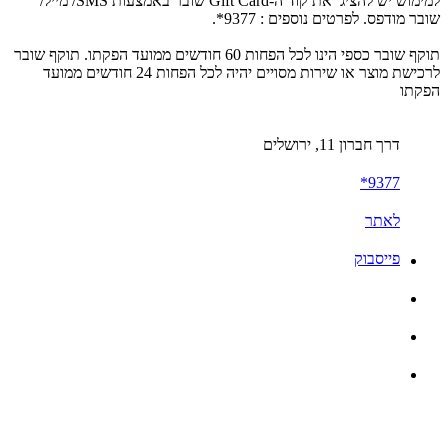
למימוש יש להציג את קוד ה-Gift Card שובר באמצעות SMS/ מייל/
שובר מודפס. לפרטים נוספים : 9377*.
תוקף שובר כספי הינו לכל הפחות 60 חודשים ממועד הפקתו. תוקף שובר
לרכישת מוצר או שירות מסויים יהיה לכל הפחות 24 חודשים ממועד
הפקתו
דרך חברון 11, ירושלים
9377*
לאתר
פייסבוק