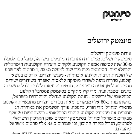
סינמטק ירושלים
אודות סינמטק ירושלים
סינמטק ירושלים, ממוסדות התרבות המובילים בישראל, פועל כבר למעלה
מ-30 שנה לטיפוח
אמנות הקולנוע ולקידום היצירה הקולנועית הישראלית
והבינלאומית.
הסינמטק מציג מדי שנה למעלה מ-
1,200 סרטים לצד שפע
של תוכניות תרבות וקולנוע איכותיות - מפגשי יוצרים, קורסים בנושאי
קולנוע, סדרות מופת לשוחרי מוסיקה קלאסית ואופרה בשידורים ישירים
מהמטרופוליטן אופרה בניו ניורק, סרטים והרצאות לילדים ולכל המשפחה
בחגים ובשבת ועוד.
מדי קיץ מתקיים בסינמטק פסטיבל הקולנוע
הבינלאומי של ירושלים - חגיגת הקולנוע הגדולה והיוקרתית בישראל,
בהשתתפות כ-60 אלף מבקרים ומאות בכירים ויוצרים מתעשיית הקולנוע
מהארץ ומחו״ל. מדי חורף, בחנוכה, עורך הסינמטק את באווירת חג
ססגונית את פסטיבל הקולנוע היהודי הבינלאומי - בהשתתפות 20 אלף
מבקרים מישראל ומחו״ל. בסינמטק ירושלים שוכן הארכיון הישראלי
לסרטים, הגדול במזרח התיכון, ובו שמורים כ-33 אלף סרטים מישראל
ומהעולם.