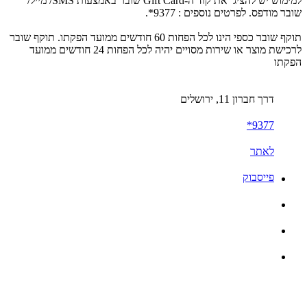
למימוש יש להציג את קוד ה-Gift Card שובר באמצעות SMS/ מייל/
שובר מודפס. לפרטים נוספים : 9377*.
תוקף שובר כספי הינו לכל הפחות 60 חודשים ממועד הפקתו. תוקף שובר
לרכישת מוצר או שירות מסויים יהיה לכל הפחות 24 חודשים ממועד
הפקתו
דרך חברון 11, ירושלים
9377*
לאתר
פייסבוק