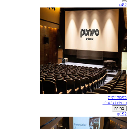
₪82
כניסה זוגית
פרטים נוספים
בחירה
₪192