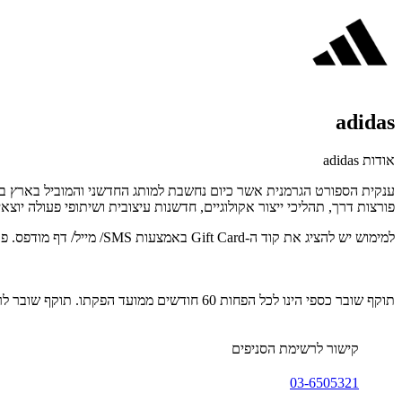
adidas
אודות adidas
ענקית הספורט הגרמנית אשר כיום נחשבת למותג החדשני והמוביל בארץ בתח
פורצות דרך, תהליכי ייצור אקולוגיים, חדשנות עיצובית ושיתופי פעולה יוצ
למימוש יש להציג את קוד ה-Gift Card באמצעות SMS/ מייל/ דף מודפס. פרטים נוספים: 03-6505321.
תוקף שובר כספי הינו לכל הפחות 60 חודשים ממועד הפקתו. תוקף שובר לרכישת מוצר או שירות מסויים יהיה לכל הפחות 24 חודשים ממועד הפקתו
קישור לרשימת הסניפים
03-6505321