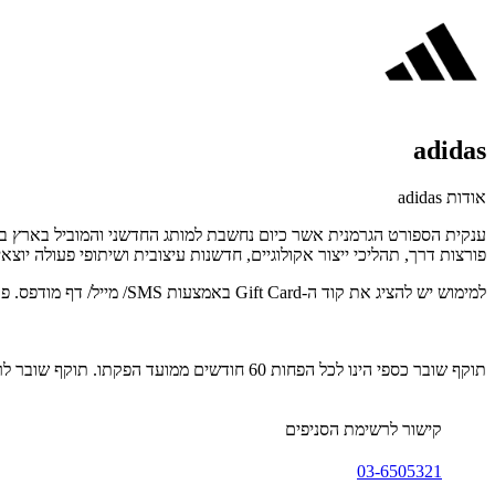
adidas
אודות adidas
ענקית הספורט הגרמנית אשר כיום נחשבת למותג החדשני והמוביל בארץ בתח
פורצות דרך, תהליכי ייצור אקולוגיים, חדשנות עיצובית ושיתופי פעולה יוצ
למימוש יש להציג את קוד ה-Gift Card באמצעות SMS/ מייל/ דף מודפס. פרטים נוספים: 03-6505321.
תוקף שובר כספי הינו לכל הפחות 60 חודשים ממועד הפקתו. תוקף שובר לרכישת מוצר או שירות מסויים יהיה לכל הפחות 24 חודשים ממועד הפקתו
קישור לרשימת הסניפים
03-6505321