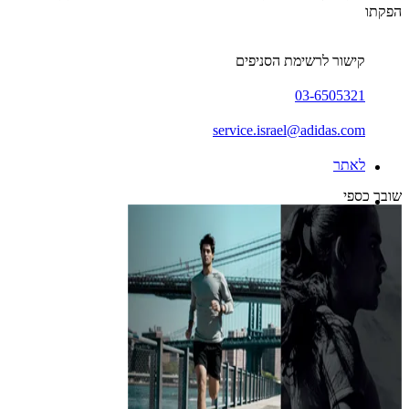
הפקתו
קישור לרשימת הסניפים
03-6505321
service.israel@adidas.com
לאתר
שובר כספי