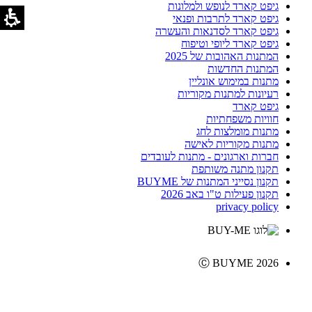
גיפט קארד לנופש ולמלונות
גיפט קארד לתרבות ופנאי
גיפט קארד לסדנאות והעשרה
גיפט קארד ליופי וטיפוח
המתנות האהובות של 2025
המתנות החדשות
מתנות במימוש אונליין
רעיונות למתנות מקוריות
גיפט קארד
חוויות משפחתיות
מתנות מומלצות לחג
מתנות מקוריות לאישה
חברות וארגונים - מתנות לעובדים
תקנון מתנה משותפת
תקנון נסייני המתנות של BUYME
תקנון פעילות ט"ו באב 2026
privacy policy
Ⓒ BUYME 2026