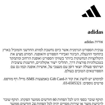
adidas
אודות adidas
ענקית הספורט הגרמנית אשר כיום נחשבת למותג החדשני והמוביל בארץ
בתחומי ההנעלה, הביגוד ואביזרי הספורט והאופנה. המותג מציע את
הקולקציות הנחשקות ביותר בשווקי הספורט ואופנת הרחוב ומתמקד
בטכנולוגיות פורצות דרך, תהליכי ייצור אקולוגיים, חדשנות עיצובית
ושיתופי פעולה יוצאי דופן עם מעצבי על, אושיות אופנה וכמו גם עם
הספורטאים הטובים בעולם.
למימוש יש להציג את קוד ה-Gift Card באמצעות SMS/ מייל/ דף מודפס.
פרטים נוספים: 03-6505321.
תוקף שובר כספי הינו לכל הפחות 60 חודשים ממועד הפקתו. תוקף שובר
לרכישת מוצר או שירות מסויים יהיה לכל הפחות 24 חודשים ממועד