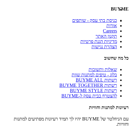
BUYME
כניסת בתי עסק - שותפים
אודות
Careers
תקנון האתר
מדיניות הגנת פרטיות
הצהרת נגישות
כל מה שחשוב
שאלות ותשובות
בלוג - טיפים למתנות שוות
רשתות BUYME ALL
רשתות BUYME TOGETHER
רשתות BUYME STYLE
להצטרף כבית עסק ל-BUYME
רעיונות למתנות וחוויות
עם הניוזלטר של BUYME יהיו לך תמיד רעיונות מפתיעים למתנות
וחוויות.