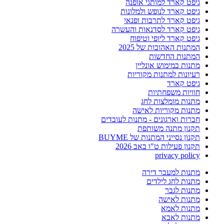
גיפט קארד למותגי אופנה
גיפט קארד לנופש ולמלונות
גיפט קארד לתרבות ופנאי
גיפט קארד לסדנאות והעשרה
גיפט קארד ליופי וטיפוח
המתנות האהובות של 2025
המתנות החדשות
מתנות במימוש אונליין
רעיונות למתנות מקוריות
גיפט קארד
חוויות משפחתיות
מתנות מומלצות לחג
מתנות מקוריות לאישה
חברות וארגונים - מתנות לעובדים
תקנון מתנה משותפת
תקנון נסייני המתנות של BUYME
תקנון פעילות ט"ו באב 2026
privacy policy
מתנות למעבר דירה
מתנות לחג לילדים
מתנות לגבר
מתנות לאישה
מתנות לאמא
מתנות לאבא