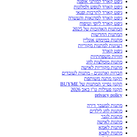
גיפט קארד למותגי אופנה
גיפט קארד לנופש ולמלונות
גיפט קארד לתרבות ופנאי
גיפט קארד לסדנאות והעשרה
גיפט קארד ליופי וטיפוח
המתנות האהובות של 2025
המתנות החדשות
מתנות במימוש אונליין
רעיונות למתנות מקוריות
גיפט קארד
חוויות משפחתיות
מתנות מומלצות לחג
מתנות מקוריות לאישה
חברות וארגונים - מתנות לעובדים
תקנון מתנה משותפת
תקנון נסייני המתנות של BUYME
תקנון פעילות ט"ו באב 2026
privacy policy
מתנות למעבר דירה
מתנות לחג לילדים
מתנות לגבר
מתנות לאישה
מתנות לאמא
מתנות לאבא