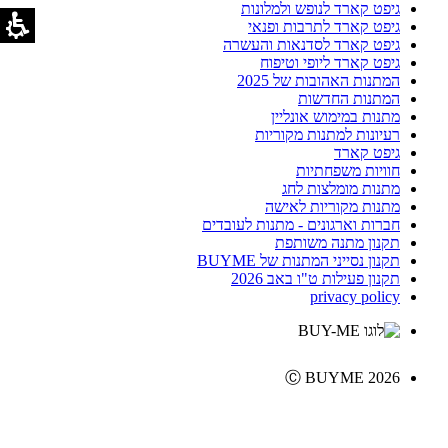
גיפט קארד לנופש ולמלונות
גיפט קארד לתרבות ופנאי
גיפט קארד לסדנאות והעשרה
גיפט קארד ליופי וטיפוח
המתנות האהובות של 2025
המתנות החדשות
מתנות במימוש אונליין
רעיונות למתנות מקוריות
גיפט קארד
חוויות משפחתיות
מתנות מומלצות לחג
מתנות מקוריות לאישה
חברות וארגונים - מתנות לעובדים
תקנון מתנה משותפת
תקנון נסייני המתנות של BUYME
תקנון פעילות ט"ו באב 2026
privacy policy
Ⓒ BUYME 2026