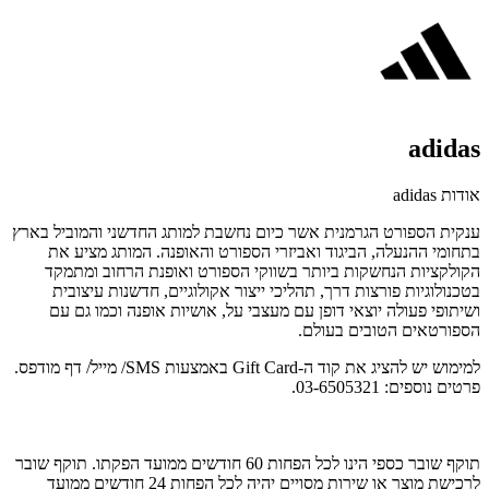
adidas
אודות adidas
ענקית הספורט הגרמנית אשר כיום נחשבת למותג החדשני והמוביל בארץ
בתחומי ההנעלה, הביגוד ואביזרי הספורט והאופנה. המותג מציע את
הקולקציות הנחשקות ביותר בשווקי הספורט ואופנת הרחוב ומתמקד
בטכנולוגיות פורצות דרך, תהליכי ייצור אקולוגיים, חדשנות עיצובית
ושיתופי פעולה יוצאי דופן עם מעצבי על, אושיות אופנה וכמו גם עם
הספורטאים הטובים בעולם.
למימוש יש להציג את קוד ה-Gift Card באמצעות SMS/ מייל/ דף מודפס.
פרטים נוספים: 03-6505321.
תוקף שובר כספי הינו לכל הפחות 60 חודשים ממועד הפקתו. תוקף שובר
לרכישת מוצר או שירות מסויים יהיה לכל הפחות 24 חודשים ממועד