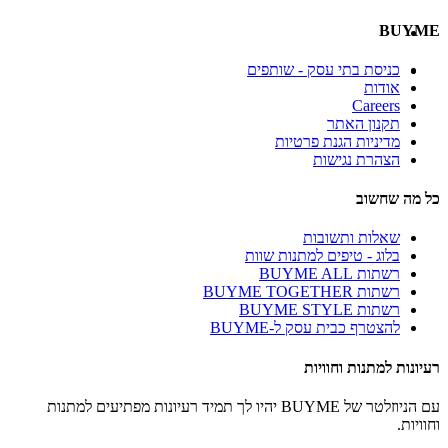
BUYME
כניסת בתי עסק - שותפים
אודות
Careers
תקנון האתר
מדיניות הגנת פרטיות
הצהרת נגישות
כל מה שחשוב
שאלות ותשובות
בלוג - טיפים למתנות שוות
רשתות BUYME ALL
רשתות BUYME TOGETHER
רשתות BUYME STYLE
להצטרף כבית עסק ל-BUYME
רעיונות למתנות וחוויות
עם הניוזלטר של BUYME יהיו לך תמיד רעיונות מפתיעים למתנות
וחוויות.