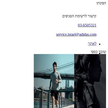
הפקתו
קישור לרשימת הסניפים
03-6505321
service.israel@adidas.com
לאתר
שובר כספי