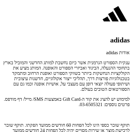
adidas
אודות adidas
ענקית הספורט הגרמנית אשר כיום נחשבת למותג החדשני והמוביל בארץ
בתחומי ההנעלה, הביגוד ואביזרי הספורט והאופנה. המותג מציע את
הקולקציות הנחשקות ביותר בשווקי הספורט ואופנת הרחוב ומתמקד
בטכנולוגיות פורצות דרך, תהליכי ייצור אקולוגיים, חדשנות עיצובית
ושיתופי פעולה יוצאי דופן עם מעצבי על, אושיות אופנה וכמו גם עם
הספורטאים הטובים בעולם.
למימוש יש להציג את קוד ה-Gift Card באמצעות SMS/ מייל/ דף מודפס.
פרטים נוספים: 03-6505321.
תוקף שובר כספי הינו לכל הפחות 60 חודשים ממועד הפקתו. תוקף שובר
לרכישת מוצר או שירות מסויים יהיה לכל הפחות 24 חודשים ממועד