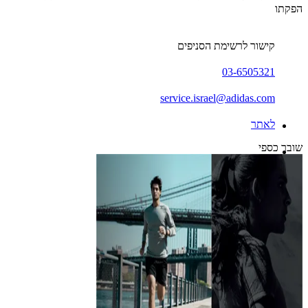
הפקתו
קישור לרשימת הסניפים
03-6505321
service.israel@adidas.com
לאתר
שובר כספי