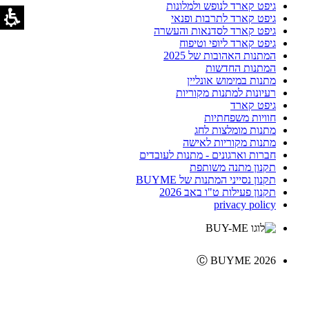
גיפט קארד לנופש ולמלונות
גיפט קארד לתרבות ופנאי
גיפט קארד לסדנאות והעשרה
גיפט קארד ליופי וטיפוח
המתנות האהובות של 2025
המתנות החדשות
מתנות במימוש אונליין
רעיונות למתנות מקוריות
גיפט קארד
חוויות משפחתיות
מתנות מומלצות לחג
מתנות מקוריות לאישה
חברות וארגונים - מתנות לעובדים
תקנון מתנה משותפת
תקנון נסייני המתנות של BUYME
תקנון פעילות ט"ו באב 2026
privacy policy
Ⓒ BUYME 2026