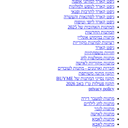
גיפט קארד למותגי אופנה
גיפט קארד לנופש ולמלונות
גיפט קארד לתרבות ופנאי
גיפט קארד לסדנאות והעשרה
גיפט קארד ליופי וטיפוח
המתנות האהובות של 2025
המתנות החדשות
מתנות במימוש אונליין
רעיונות למתנות מקוריות
גיפט קארד
חוויות משפחתיות
מתנות מומלצות לחג
מתנות מקוריות לאישה
חברות וארגונים - מתנות לעובדים
תקנון מתנה משותפת
תקנון נסייני המתנות של BUYME
תקנון פעילות ט"ו באב 2026
privacy policy
מתנות למעבר דירה
מתנות לחג לילדים
מתנות לגבר
מתנות לאישה
מתנות לאמא
מתנות לאבא