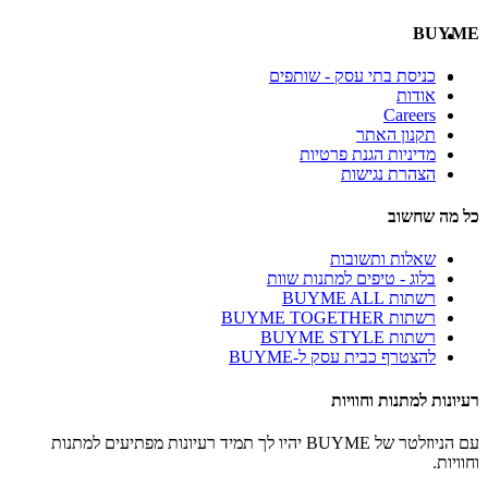
BUYME
כניסת בתי עסק - שותפים
אודות
Careers
תקנון האתר
מדיניות הגנת פרטיות
הצהרת נגישות
כל מה שחשוב
שאלות ותשובות
בלוג - טיפים למתנות שוות
רשתות BUYME ALL
רשתות BUYME TOGETHER
רשתות BUYME STYLE
להצטרף כבית עסק ל-BUYME
רעיונות למתנות וחוויות
עם הניוזלטר של BUYME יהיו לך תמיד רעיונות מפתיעים למתנות
וחוויות.