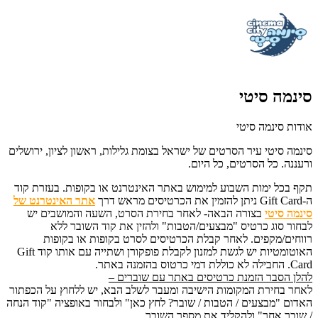
סינמה סיטי
אודות סינמה סיטי
סינמה סיטי
עיר הסרטים של ישראל בצומת גלילות, ראשון לציון, ירושלים
ורעננה. כל הסרטים, כל היום.
תקף בכל ימות השבוע למימוש באתר האינטרנט או בקופות.
בעזרת קוד
ה-
Gift Card ניתן להזמין את הכרטיסים מראש דרך
אתר האינטרנט של
סינמה סיטי
בצורה הבאה- לאחר בחירת הסרט, השעה והמושבים יש
לבחור סוג כרטיס "מבצעים/הטבות" ולהזין את קוד השובר ללא
רווחים/מקפים. לאחר קבלת הכרטיסים לסרט בקופות או בקופות
האוטומטיות יש לגשת למזנון לקבלת פופקורן ושתייה עם אותו קוד Gift
Card. החבילה לא כוללת דמי כרטוס בהזמנה באתר.
להלן הסבר הזמנת כרטיסים באתר עם שוברים –
לאחר בחירת המקומות הישיבה ומעבר לשלב הבא, יש ללחוץ על הכפתור
האדום "מבצעים / הטבות / שובר? לחץ כאן" ולבחור באופציה "קוד הנחה
/ שובר אחר" ולהקליד את מספר השובר.