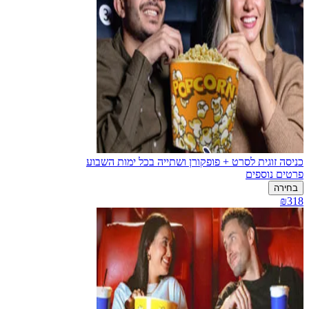
כניסה זוגית לסרט + פופקורן ושתייה בכל ימות השבוע
פרטים נוספים
בחירה
₪318