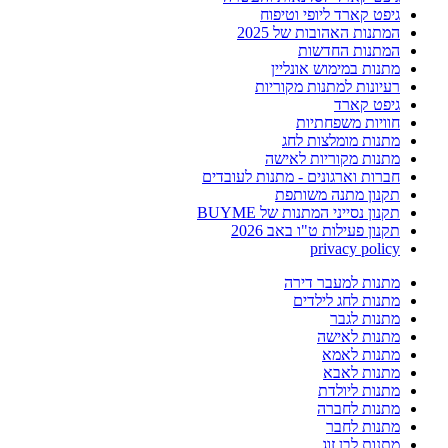
גיפט קארד ליופי וטיפוח
המתנות האהובות של 2025
המתנות החדשות
מתנות במימוש אונליין
רעיונות למתנות מקוריות
גיפט קארד
חוויות משפחתיות
מתנות מומלצות לחג
מתנות מקוריות לאישה
חברות וארגונים - מתנות לעובדים
תקנון מתנה משותפת
תקנון נסייני המתנות של BUYME
תקנון פעילות ט"ו באב 2026
privacy policy
מתנות למעבר דירה
מתנות לחג לילדים
מתנות לגבר
מתנות לאישה
מתנות לאמא
מתנות לאבא
מתנות ליולדת
מתנות לחברה
מתנות לחבר
מתנות לבן זוג