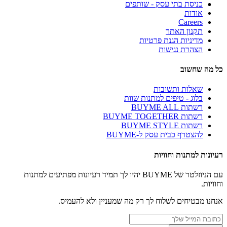
כניסת בתי עסק - שותפים
אודות
Careers
תקנון האתר
מדיניות הגנת פרטיות
הצהרת נגישות
כל מה שחשוב
שאלות ותשובות
בלוג - טיפים למתנות שוות
רשתות BUYME ALL
רשתות BUYME TOGETHER
רשתות BUYME STYLE
להצטרף כבית עסק ל-BUYME
רעיונות למתנות וחוויות
עם הניוזלטר של BUYME יהיו לך תמיד רעיונות מפתיעים למתנות
וחוויות.
אנחנו מבטיחים לשלוח לך רק מה שמעניין ולא להעמיס.