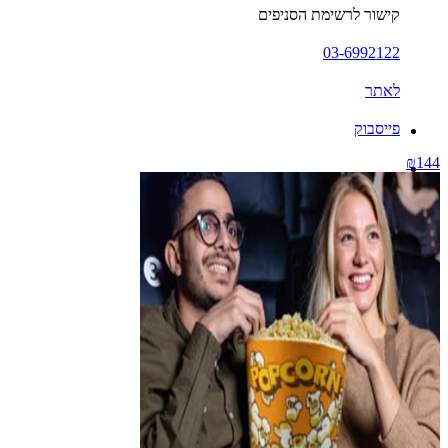
קישור לרשימת הסניפים
03-6992122
לאתר
פייסבוק
₪144