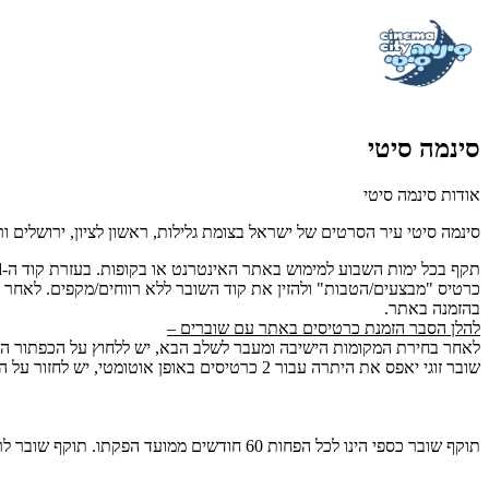
סינמה סיטי
אודות סינמה סיטי
סינמה סיטי
עיר הסרטים של ישראל בצומת גלילות, ראשון לציון, ירושלים ור
תקף בכל ימות השבוע למימוש באתר האינטרנט או בקופות.
בעזרת קוד ה-
rd
בהזמנה באתר.
להלן הסבר הזמנת כרטיסים באתר עם שוברים –
לאחר בחירת המקומות הישיבה ומעבר לשלב הבא, יש ללחוץ על הכפתור האד
שובר זוגי יאפס את היתרה עבור 2 כרטיסים באופן אוטומטי, יש לחזור על הפעולה עבור כל שובר בנפרד. לאחר סיום הזנת כל השוברים, תידרש תוספת דמי כרטוס מקוונים פר כרטיס.
תוקף שובר כספי הינו לכל הפחות 60 חודשים ממועד הפקתו. תוקף שובר לרכישת מוצר או שירות מסויים יהיה לכל הפחות 24 חודשים ממועד הפקתו