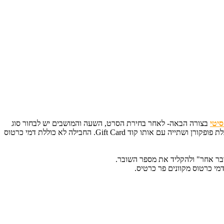
יטי
בצורה הבאה- לאחר בחירת הסרט, השעה והמושבים יש לבחור סוג
כרטיס "מבצעים/הטבות" ולהזין את קוד השובר ללא רווחים/מקפים. לאחר קבלת הכרטיסים לסרט בקופות או בקופות האוטומטיות יש לגשת למזנון לקבלת פופקורן ושתייה עם אותו קוד Gift Card. החבילה לא כוללת דמי כרטוס
ובר אחר" ולהקליד את מספר השובר.