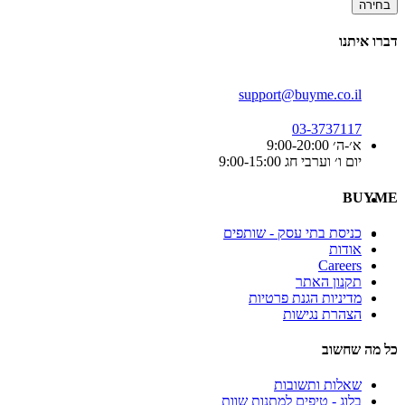
בחירה
דברו איתנו
support@buyme.co.il
03-3737117
א׳-ה׳ 9:00-20:00
יום ו׳ וערבי חג 9:00-15:00
BUYME
כניסת בתי עסק - שותפים
אודות
Careers
תקנון האתר
מדיניות הגנת פרטיות
הצהרת נגישות
כל מה שחשוב
שאלות ותשובות
בלוג - טיפים למתנות שוות