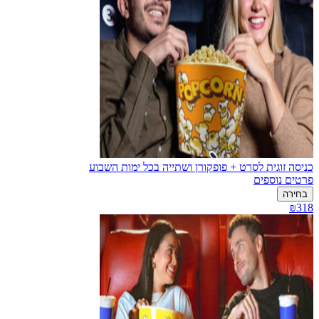
כניסה זוגית לסרט + פופקורן ושתייה בכל ימות השבוע
פרטים נוספים
בחירה
₪318