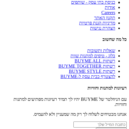
כניסת בתי עסק - שותפים
אודות
Careers
תקנון האתר
מדיניות הגנת פרטיות
הצהרת נגישות
כל מה שחשוב
שאלות ותשובות
בלוג - טיפים למתנות שוות
רשתות BUYME ALL
רשתות BUYME TOGETHER
רשתות BUYME STYLE
להצטרף כבית עסק ל-BUYME
רעיונות למתנות וחוויות
עם הניוזלטר של BUYME יהיו לך תמיד רעיונות מפתיעים למתנות
וחוויות.
אנחנו מבטיחים לשלוח לך רק מה שמעניין ולא להעמיס.