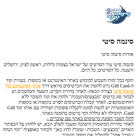
סינמה סיטי
אודות סינמה סיטי
סינמה סיטי
עיר הסרטים של ישראל בצומת גלילות, ראשון לציון, ירושלים
ורעננה. כל הסרטים, כל היום.
תקף בכל ימות השבוע למימוש באתר האינטרנט או בקופות.
בעזרת קוד
ה-
Gift Card ניתן להזמין את הכרטיסים מראש דרך
אתר האינטרנט של
סינמה סיטי
בצורה הבאה- לאחר בחירת הסרט, השעה והמושבים יש
לבחור סוג כרטיס "מבצעים/הטבות" ולהזין את קוד השובר ללא
רווחים/מקפים. לאחר קבלת הכרטיסים לסרט בקופות או בקופות
האוטומטיות יש לגשת למזנון לקבלת פופקורן ושתייה עם אותו קוד Gift
Card. החבילה לא כוללת דמי כרטוס בהזמנה באתר.
להלן הסבר הזמנת כרטיסים באתר עם שוברים –
לאחר בחירת המקומות הישיבה ומעבר לשלב הבא, יש ללחוץ על הכפתור
האדום "מבצעים / הטבות / שובר? לחץ כאן" ולבחור באופציה "קוד הנחה
/ שובר אחר" ולהקליד את מספר השובר.