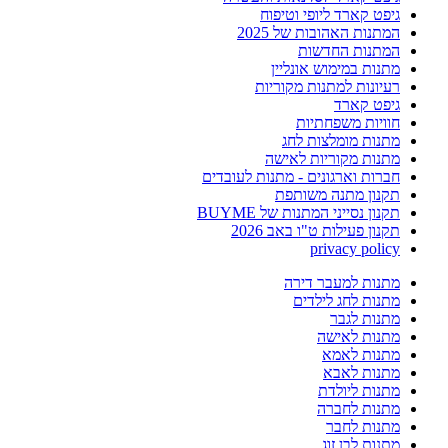
גיפט קארד ליופי וטיפוח
המתנות האהובות של 2025
המתנות החדשות
מתנות במימוש אונליין
רעיונות למתנות מקוריות
גיפט קארד
חוויות משפחתיות
מתנות מומלצות לחג
מתנות מקוריות לאישה
חברות וארגונים - מתנות לעובדים
תקנון מתנה משותפת
תקנון נסייני המתנות של BUYME
תקנון פעילות ט"ו באב 2026
privacy policy
מתנות למעבר דירה
מתנות לחג לילדים
מתנות לגבר
מתנות לאישה
מתנות לאמא
מתנות לאבא
מתנות ליולדת
מתנות לחברה
מתנות לחבר
מתנות לבן זוג