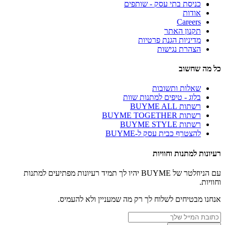
כניסת בתי עסק - שותפים
אודות
Careers
תקנון האתר
מדיניות הגנת פרטיות
הצהרת נגישות
כל מה שחשוב
שאלות ותשובות
בלוג - טיפים למתנות שוות
רשתות BUYME ALL
רשתות BUYME TOGETHER
רשתות BUYME STYLE
להצטרף כבית עסק ל-BUYME
רעיונות למתנות וחוויות
עם הניוזלטר של BUYME יהיו לך תמיד רעיונות מפתיעים למתנות
וחוויות.
אנחנו מבטיחים לשלוח לך רק מה שמעניין ולא להעמיס.