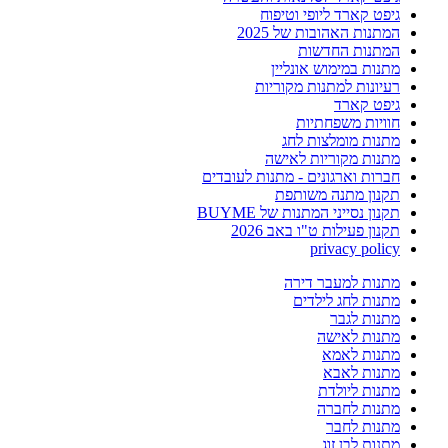
גיפט קארד ליופי וטיפוח
המתנות האהובות של 2025
המתנות החדשות
מתנות במימוש אונליין
רעיונות למתנות מקוריות
גיפט קארד
חוויות משפחתיות
מתנות מומלצות לחג
מתנות מקוריות לאישה
חברות וארגונים - מתנות לעובדים
תקנון מתנה משותפת
תקנון נסייני המתנות של BUYME
תקנון פעילות ט"ו באב 2026
privacy policy
מתנות למעבר דירה
מתנות לחג לילדים
מתנות לגבר
מתנות לאישה
מתנות לאמא
מתנות לאבא
מתנות ליולדת
מתנות לחברה
מתנות לחבר
מתנות לבן זוג