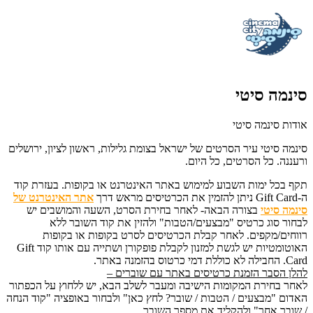
סינמה סיטי
אודות סינמה סיטי
סינמה סיטי
עיר הסרטים של ישראל בצומת גלילות, ראשון לציון, ירושלים
ורעננה. כל הסרטים, כל היום.
תקף בכל ימות השבוע למימוש באתר האינטרנט או בקופות.
בעזרת קוד
ה-
Gift Card ניתן להזמין את הכרטיסים מראש דרך
אתר האינטרנט של
סינמה סיטי
בצורה הבאה- לאחר בחירת הסרט, השעה והמושבים יש
לבחור סוג כרטיס "מבצעים/הטבות" ולהזין את קוד השובר ללא
רווחים/מקפים. לאחר קבלת הכרטיסים לסרט בקופות או בקופות
האוטומטיות יש לגשת למזנון לקבלת פופקורן ושתייה עם אותו קוד Gift
Card. החבילה לא כוללת דמי כרטוס בהזמנה באתר.
להלן הסבר הזמנת כרטיסים באתר עם שוברים –
לאחר בחירת המקומות הישיבה ומעבר לשלב הבא, יש ללחוץ על הכפתור
האדום "מבצעים / הטבות / שובר? לחץ כאן" ולבחור באופציה "קוד הנחה
/ שובר אחר" ולהקליד את מספר השובר.