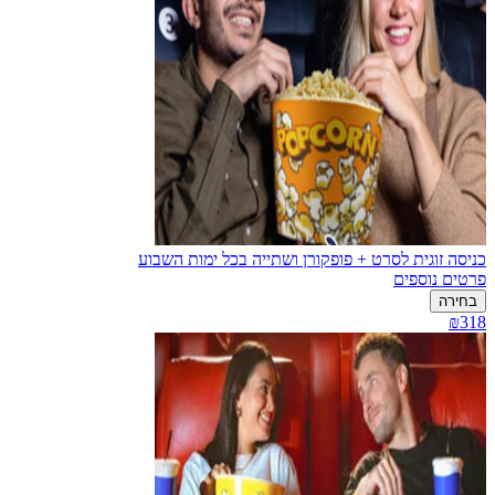
כניסה זוגית לסרט + פופקורן ושתייה בכל ימות השבוע
פרטים נוספים
בחירה
₪318