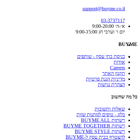
support@buyme.co.il
03-3737117
א׳-ה׳ 9:00-20:00
יום ו׳ וערבי חג 9:00-15:00
BUYME
כניסת בתי עסק - שותפים
אודות
Careers
תקנון האתר
מדיניות הגנת פרטיות
הצהרת נגישות
כל מה שחשוב
שאלות ותשובות
בלוג - טיפים למתנות שוות
רשתות BUYME ALL
רשתות BUYME TOGETHER
רשתות BUYME STYLE
להצטרף כבית עסק ל-BUYME