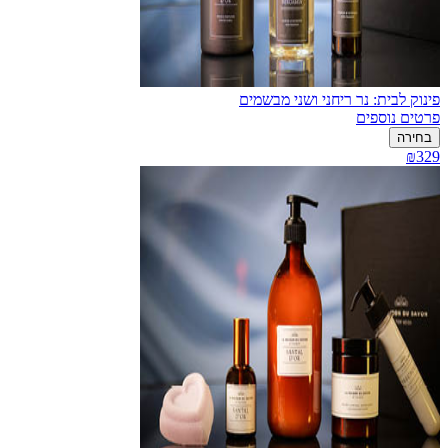
פינוק לבית: נר ריחני ושני מבשמים
פרטים נוספים
בחירה
₪329