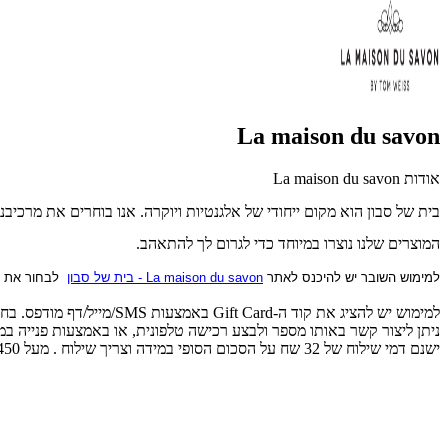
La maison du savon
אודות La maison du savon
בית של סבון הוא מקום ייחודי של אלגנטיות ויוקרה. אנו בוחרים את מרכיבנו בקפידה
המוצרים שלנו נוצרו במיוחד כדי לגרום לך להתאהב.
למימוש השובר יש להיכנס לאתר
La maison du savon - בית של סבון
לבחור את המ
למימוש יש להציג את קוד ה-Gift Card באמצעות SMS/מייל/דף מודפס. בחנות יש לתאם הגעה מראש בטלפון: 03-3752232
ניתן ליצור קשר באותו מספר ולבצע רכישה טלפונית, או באמצעות פנייה במ
ישנם דמי שילוח של 32 שח על הסכום הסופי במידה וצריך שילוח . מעל 450 ש"ח השילוח עלינו.