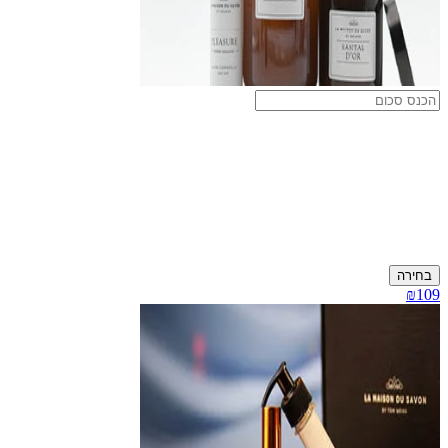
בחירה
₪109