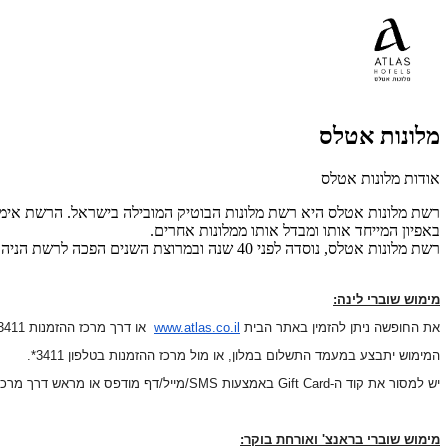
מלונות אטלס
אודות מלונות אטלס
רשת מלונות אטלס היא רשת מלונות הבוטיק המובילה בישראל. הרשת אימצה
באפיון המייחד אותו ומבדל אותו ממלונות אחרים.
רשת מלונות אטלס, נוסדה לפני 40 שנה ובמרוצת השנים הפכה לרשת הניהול הגדולה ביותר בניהול מלונות בוטיק, עם מלונות בתל-אביב, ירושלים, חיפה ואילת.
מימוש שוברי לינה:
את החופשה ניתן להזמין באתר הבית
www.atlas.co.il
או דרך מרכז ההזמנות 3411*
המימוש יתבצע במעמד התשלום במלון, או מול מרכז ההזמנות בטלפון 3411*.
יש למסור את קוד ה-
Gift Card
באמצעות
SMS
/מייל/דף מודפס או מראש דרך מרכז
מימוש שוברי בראנצ' ואורחת בוקר: