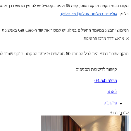
מקום בבתי הקפה מרקט האוס, קפה 65 וקפה בקסטייג' יש להזמין מראש דרך אונטופו \ טאביט
בלינק:
קולינריה במלונות אטלס
(atlas.co.il)
המימוש יתבצע במעמד התשלום במלון, יש למסור את קוד ה-
Gift Card
באמצעות
S
או מראש דרך מרכז ההזמנות
תוקף שובר כספי הינו לכל הפחות 60 חודשים ממועד הפקתו. תוקף שובר לרכישת מוצר או שירות מסויים יהיה לכל הפחות 24 חודשים ממועד הפקתו
קישור לרשימת הסניפים
03-5425555
לאתר
פייסבוק
שובר כספי