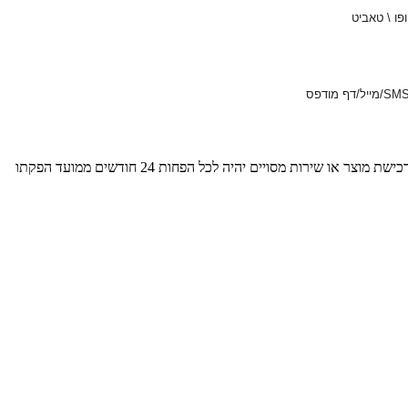
SM
/מייל/דף מודפס