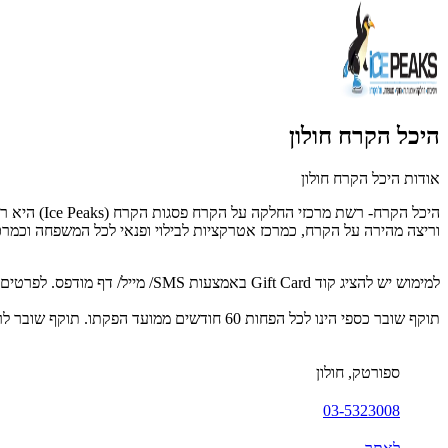
היכל הקרח חולון
אודות היכל הקרח חולון
היכל הקרח- רשת מרכזי החלקה על הקרח פסגות הקרח
(Ice Peaks)
היא ר
וריצה מהירה על הקרח, כמרכז אטרקציות לבילוי ופנאי לכל המשפחה וכמרכז
למימוש יש להציג קוד Gift Card באמצעות SMS/ מייל/ דף מודפס. לפרטים נוספים : 03-5323008.
תוקף שובר כספי הינו לכל הפחות 60 חודשים ממועד הפקתו. תוקף שובר לרכישת מוצר או שירות מסויים יהיה לכל הפחות 24 חודשים ממועד הפקתו
ספורטק, חולון
03-5323008