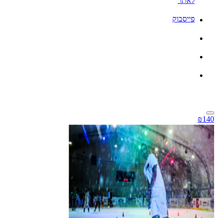
לאתר
פייסבוק
₪140