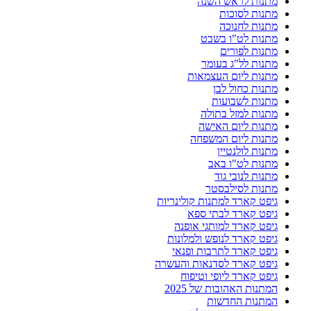
מתנות לראש השנה
מתנות לסוכות
מתנות לחנוכה
מתנות לט"ו בשבט
מתנות לפורים
מתנות לל"ג בעומר
מתנות ליום העצמאות
מתנות כחול לבן
מתנות לשבועות
מתנות למזל בתולה
מתנות ליום האישה
מתנות ליום המשפחה
מתנות לולנטיין
מתנות לט"ו באב
מתנות לנובי גוד
מתנות לסילבסטר
גיפט קארד למתנות קולינריות
גיפט קארד לבתי ספא
גיפט קארד למותגי אופנה
גיפט קארד לנופש ולמלונות
גיפט קארד לתרבות ופנאי
גיפט קארד לסדנאות והעשרה
גיפט קארד ליופי וטיפוח
המתנות האהובות של 2025
המתנות החדשות