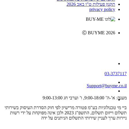
תקנון פעילות ט"ו באב 2026
privacy policy
Ⓒ BUYME 2026
03-3737117
Support@buyme.co.il
מענה: א’-ה’ 9:00-18:00, ו’ וערבי חג 9:00-13:00
ביי מי טכנולוגיות בע"מ פטורה מרישיון לפי חוק הסדרת העיסוק בשירותי
תשלום וייזום תשלום, התשפ"ג 2023 ולכן אינה מפוקחת על ידי רשות
ניירות ערך לעניין שירותי התשלום הניתנים על ידה