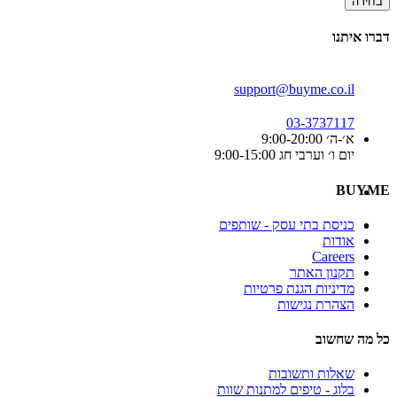
בחירה
דברו איתנו
support@buyme.co.il
03-3737117
א׳-ה׳ 9:00-20:00
יום ו׳ וערבי חג 9:00-15:00
BUYME
כניסת בתי עסק - שותפים
אודות
Careers
תקנון האתר
מדיניות הגנת פרטיות
הצהרת נגישות
כל מה שחשוב
שאלות ותשובות
בלוג - טיפים למתנות שוות