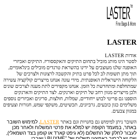
LASTER
אודות LASTER
לסטר הינו מותג מוביל בתחום התיקים והאקססוריז. התיקים ואביזרי
האופנה שלנו מעוצבים על ידינו בהשראת טרנדים מובילים בינלאומיים,
תוך מתן תשומת לב לכל פרט בתיק והקשבה לרצונות ולצרכים של
הלקוחה הישראלית האופנתית. מידי עונה אנחנו מייצרים קולקציה עשירה
שמתחלפת ומתחדשת כל הזמן. אנחנו מקפידים לתת מענה לצרכים שונים
ולכן מייצרים מגוון רחב של תיקים וארנקים. לצד התיקים והארנקים
הוספנו גם פריטי לבוש ייחודיים, שמלות, חולצות, סריגים ואביזרים נוספים
משלימים כגון כובעים, גרביונים, תכשיטים, משקפי שמש, חגורות וצעיפים
במגוון צבעים.
השובר ניתן למימוש גם בחנויות וגם באתר
LASTER
.
למימוש השובר
באתר,
במעמד הקופה יש למלא את פרטי המשלוח ולאחר מכן
לעבור לחלק של התשלום (לא גיפט קארד או קופון בצד השמאלי),
שם יש לבחור באמצעי תשלום של "
BUYME \ שוברי