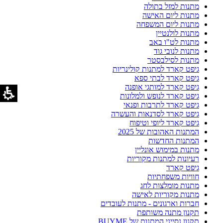
מתנות למזל בתולה
מתנות ליום האישה
מתנות ליום המשפחה
מתנות לולנטיין
מתנות לט"ו באב
מתנות לנובי גוד
מתנות לסילבסטר
גיפט קארד למתנות קולינריות
גיפט קארד לבתי ספא
גיפט קארד למותגי אופנה
גיפט קארד לנופש ולמלונות
גיפט קארד לתרבות ופנאי
גיפט קארד לסדנאות והעשרה
גיפט קארד ליופי וטיפוח
המתנות האהובות של 2025
המתנות החדשות
מתנות במימוש אונליין
רעיונות למתנות מקוריות
גיפט קארד
חוויות משפחתיות
מתנות מומלצות לחג
מתנות מקוריות לאישה
חברות וארגונים - מתנות לעובדים
תקנון מתנה משותפת
תקנון נסייני המתנות של BUYME