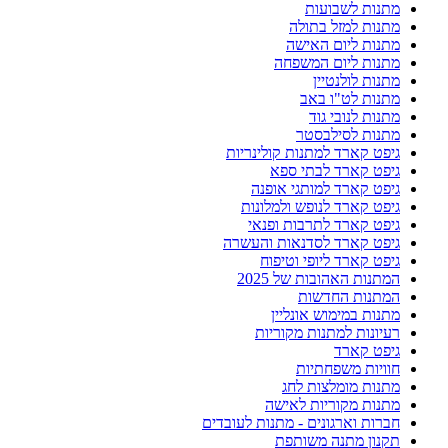
מתנות לשבועות
מתנות למזל בתולה
מתנות ליום האישה
מתנות ליום המשפחה
מתנות לולנטיין
מתנות לט"ו באב
מתנות לנובי גוד
מתנות לסילבסטר
גיפט קארד למתנות קולינריות
גיפט קארד לבתי ספא
גיפט קארד למותגי אופנה
גיפט קארד לנופש ולמלונות
גיפט קארד לתרבות ופנאי
גיפט קארד לסדנאות והעשרה
גיפט קארד ליופי וטיפוח
המתנות האהובות של 2025
המתנות החדשות
מתנות במימוש אונליין
רעיונות למתנות מקוריות
גיפט קארד
חוויות משפחתיות
מתנות מומלצות לחג
מתנות מקוריות לאישה
חברות וארגונים - מתנות לעובדים
תקנון מתנה משותפת