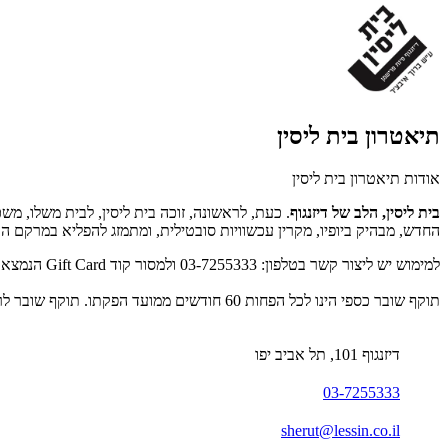
תיאטרון בית ליסין
אודות תיאטרון בית ליסין
בית ליסין, הלב של דיזנגוף
. כעת, לראשונה, זוכה בית ליסין, לבית משלו, משכ
החדש, מבהיק ביופיו, מקרין עכשוויות סובטילית, ומתמזג להפליא במרקם הרח
למימוש יש ליצור קשר בטלפון: 03-7255333 ולמסור קוד Gift Card הנמצא על גבי SMS/מייל/דף מודפס. לפרטים נוספים: www.lessin.co.il.
תוקף שובר כספי הינו לכל הפחות 60 חודשים ממועד הפקתו. תוקף שובר לרכישת מוצר או שירות מסויים יהיה לכל הפחות 24 חודשים ממועד הפקתו
דיזנגוף 101, תל אביב יפו
03-7255333
sherut@lessin.co.il