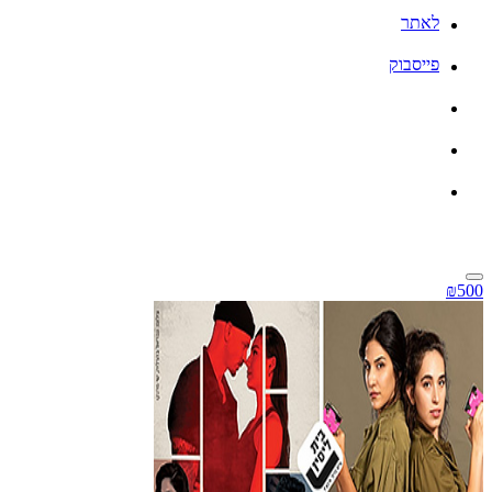
לאתר
פייסבוק
₪500