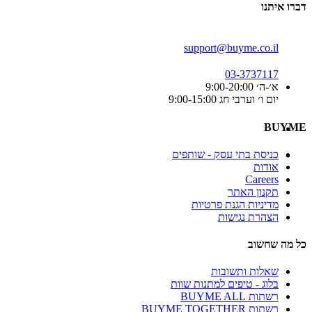
דברו איתנו
support@buyme.co.il
03-3737117
א׳-ה׳ 9:00-20:00
יום ו׳ וערבי חג 9:00-15:00
BUYME
כניסת בתי עסק - שותפים
אודות
Careers
תקנון האתר
מדיניות הגנת פרטיות
הצהרת נגישות
כל מה שחשוב
שאלות ותשובות
בלוג - טיפים למתנות שוות
רשתות BUYME ALL
רשתות BUYME TOGETHER