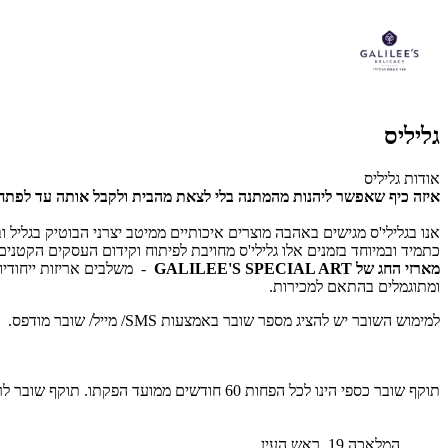
גליליס
אודות גליליס
איזה כיף שאפשר ליהנות מהמתנה בלי לצאת מהבית ולקבל אותה עד לפת
אנו בגלילי'ס מגישים באהבה מוצרים איכותיים ממיטב יצרני הבוטיק בגליל וב
כתמיד ובמיוחד בזמנים אלו גלילי'ס מחויבת לפיתוח וקידום העסקים הקטנים ו
מארזי החג של GALILEE'S SPECIAL ART
- משלבים אריזות ייחודיו
ומתוגמלים בהתאם למכירות.
למימוש השובר יש להציג מספר שובר באמצעות SMS/ מייל/ שובר מודפס. למשלוח או לפרטים נוספים: 03-7945469.
תוקף שובר כספי הינו לכל הפחות 60 חודשים ממועד הפקתו. תוקף שובר לרכישת מוצר או שירות מסויים יהיה לכל הפחות 24 חודשים ממועד הפקתו
המלאכה 19, ראש העין