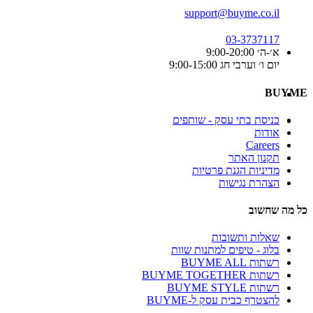
support@buyme.co.il
03-3737117
א׳-ה׳ 9:00-20:00
יום ו׳ וערבי חג 9:00-15:00
BUYME
כניסת בתי עסק - שותפים
אודות
Careers
תקנון האתר
מדיניות הגנת פרטיות
הצהרת נגישות
כל מה שחשוב
שאלות ותשובות
בלוג - טיפים למתנות שוות
רשתות BUYME ALL
רשתות BUYME TOGETHER
רשתות BUYME STYLE
להצטרף כבית עסק ל-BUYME