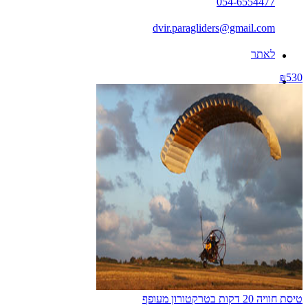
054-6554477
dvir.paragliders@gmail.com
לאתר
₪530
טיסת חוויה 20 דקות בטרקטורון מעופף