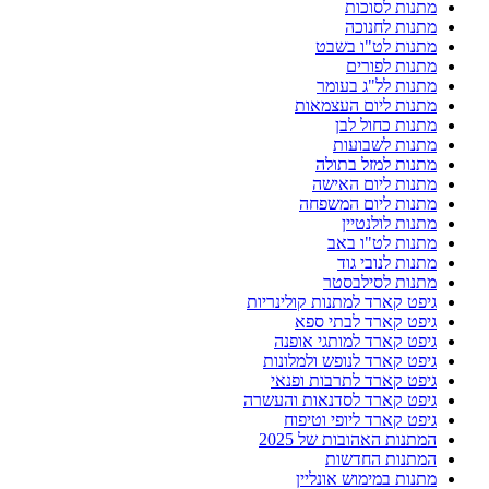
מתנות לסוכות
מתנות לחנוכה
מתנות לט"ו בשבט
מתנות לפורים
מתנות לל"ג בעומר
מתנות ליום העצמאות
מתנות כחול לבן
מתנות לשבועות
מתנות למזל בתולה
מתנות ליום האישה
מתנות ליום המשפחה
מתנות לולנטיין
מתנות לט"ו באב
מתנות לנובי גוד
מתנות לסילבסטר
גיפט קארד למתנות קולינריות
גיפט קארד לבתי ספא
גיפט קארד למותגי אופנה
גיפט קארד לנופש ולמלונות
גיפט קארד לתרבות ופנאי
גיפט קארד לסדנאות והעשרה
גיפט קארד ליופי וטיפוח
המתנות האהובות של 2025
המתנות החדשות
מתנות במימוש אונליין