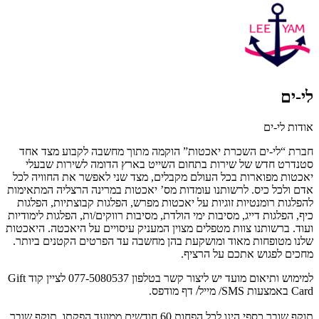
לי-ים
אודות לי-ים
חברת “לי-ים השכרת יאכטות” הוקמה מתוך מחשבה לקבוע מצד אחד
סטנדרט חדש של שירות בתחום השייט בארץ הדומה לשירות שבעלי
יאכטות מפוארות בכל העולם מקבלים, מצד שני לאפשר את החוויה לכל
אדם ולכל כיס. לרשותנו עומדות מס’ יאכטות
במרינה הרצליה
המתאימות
להפלגות רומנטיות זוגיות על יאכטות מפרש, הפלגות קבוצתיות, הפלגות
כיף, הפלגות דייג, מסיבות ימי הולדת, מסיבות רווקים/ות, הפלגות לימודיות
ועוד. ברשותנו צוות מטפלים מצוין המעניק עיסויים על היאכטה. היאכטות
שלנו מטופחות מאוד ומושקעת בהן מחשבה עד הפרטים הקטנים ביותר.
מחכים לפגוש אתכם על הרציף.
למימוש ותיאום מועד יש ליצור קשר בטלפון 077-5080537 לציין קוד Gift
Card באמצעות SMS/ מייל/ דף מודפס.
תוקף שובר כספי הינו לכל הפחות 60 חודשים ממועד הפקתו. תוקף שובר