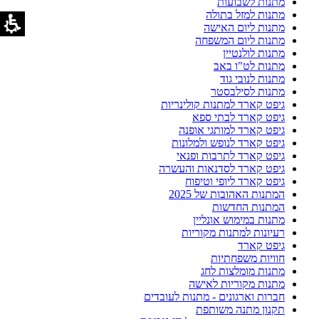
מתנות לשבועות
מתנות למזל בתולה
מתנות ליום האישה
מתנות ליום המשפחה
מתנות לולנטיין
מתנות לט"ו באב
מתנות לנובי גוד
מתנות לסילבסטר
גיפט קארד למתנות קולינריות
גיפט קארד לבתי ספא
גיפט קארד למותגי אופנה
גיפט קארד לנופש ולמלונות
גיפט קארד לתרבות ופנאי
גיפט קארד לסדנאות והעשרה
גיפט קארד ליופי וטיפוח
המתנות האהובות של 2025
המתנות החדשות
מתנות במימוש אונליין
רעיונות למתנות מקוריות
גיפט קארד
חוויות משפחתיות
מתנות מומלצות לחג
מתנות מקוריות לאישה
חברות וארגונים - מתנות לעובדים
תקנון מתנה משותפת