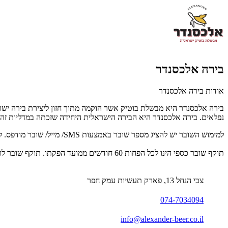
בירה אלכסנדר
אודות בירה אלכסנדר
בירה אלכסנדר היא מבשלת בוטיק אשר הוקמה מתוך חזון ליצירת בירה יש
נפלאים. בירה אלכסנדר היא הבירה הישראלית היחידה שזכתה במדליות זהב
למימוש השובר יש להציג מספר שובר באמצעות SMS/ מייל/ שובר מודפס. לפרטים נוספים : 074-7034094.
תוקף שובר כספי הינו לכל הפחות 60 חודשים ממועד הפקתו. תוקף שובר לרכישת מוצר או שירות מסויים יהיה לכל הפחות 24 חודשים ממועד הפקתו
צבי הנחל 13, פארק תעשיות עמק חפר
074-7034094
info@alexander-beer.co.il