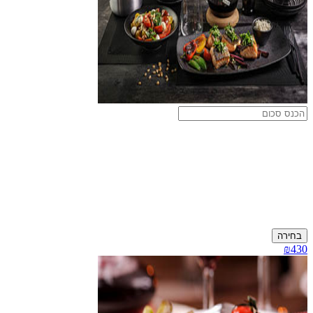
בחירה
₪430