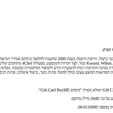
 הבית.
רשת 4Chef הינה רשת חנויות קונספט המתמחה בציוד, כלים ואביזרים לחובבי 
ארה"ב ואסיה, ביניהם: fond, Dr. Otker
חדת במינה התורמת רבות להעשרת הידע ולשיפור המיומנויות במטבח. בסדנה
 הסדנאות המוצע עצום וכולל למשל: סדנת בשר, בישול איטלקי, סדנת דגים, ב
08-911090.