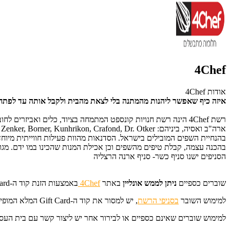
4Chef
אודות 4Chef
איזה כיף שאפשר ליהנות מהמתנה בלי לצאת מהבית ולקבל אותה עד לפתח
בהנחיית השפים המובילים בישראל. הסדנאות מהוות פעילות חווייתית מיו
בהכנה עצמה, קבלת טיפים מהשפים וכן אכילת המנות שהכינו במו ידם. מגוון
הסניפים ישנו סניף כשר- סניף ארנה הרצליה
שוברים כספיים
ניתן לממש אונליין
באתר
4Chef
באמצעות הזנת קוד ה-Gift Card המלא בשדה "מימוש Gift Card BuyME".
למימוש השובר
בסניפי הרשת
, יש למסור את קוד ה-Gift Card המלא המופיע על גבי SMS/ מייל/ מודפס.
למימוש שוברים שאינם כספיים או לבירור אחר יש ליצור קשר עם בית העסק במספר 0