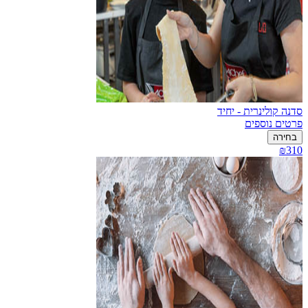
סדנה קולינרית - יחיד
פרטים נוספים
בחירה
₪310