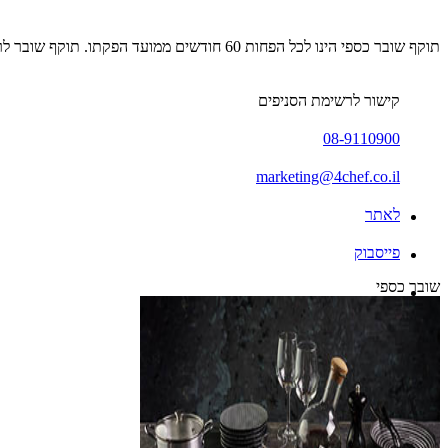
תוקף שובר כספי הינו לכל הפחות 60 חודשים ממועד הפקתו. תוקף שובר לרכישת מוצר או שירות מסויים יהיה לכל הפחות 24 חודשים ממועד הפקתו
קישור לרשימת הסניפים
08-9110900
marketing@4chef.co.il
לאתר
פייסבוק
שובר כספי