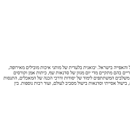
בישול. הרשת הוקמה בשנת 2000 ונחשבת לחלוצה בתחום אביזרי הבישול והאפייה בישראל. יבואנית בלעדית של מותגי איכות מובילים מאירופה,
Kasumi, Wilton, Zenker, Borner, Kunhrikon, Cra ועוד. לצד חנויות הקונספט, מפעילה 4Chef מתחמים קולינריים בהם מתקיים מדי יום מגוון של סדנאות שף, כיתות אמן וקורסים
 משלבים המשתתפים לימוד של יסודות ודרכי הכנה של המאכלים, התנסות
ישול אסייתי וסדנאות בישול מסביב לעולם, ועוד רבות נוספות. בין