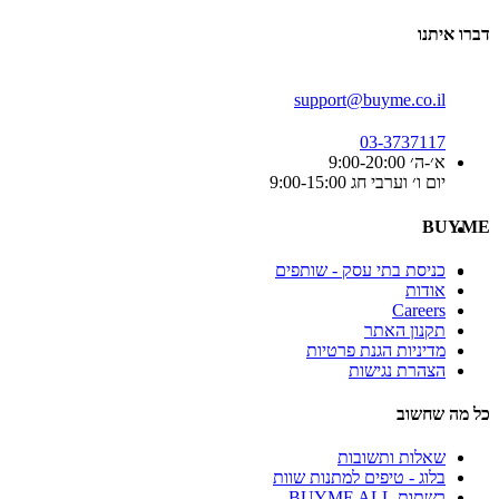
דברו איתנו
support@buyme.co.il
03-3737117
א׳-ה׳ 9:00-20:00
יום ו׳ וערבי חג 9:00-15:00
BUYME
כניסת בתי עסק - שותפים
אודות
Careers
תקנון האתר
מדיניות הגנת פרטיות
הצהרת נגישות
כל מה שחשוב
שאלות ותשובות
בלוג - טיפים למתנות שוות
רשתות BUYME ALL