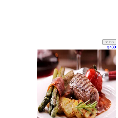
בחירה
₪430