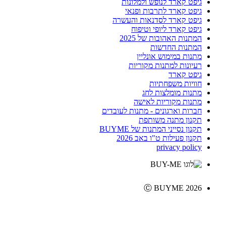
גיפט קארד לנופש ולמלונות
גיפט קארד לתרבות ופנאי
גיפט קארד לסדנאות והעשרה
גיפט קארד ליופי וטיפוח
המתנות האהובות של 2025
המתנות החדשות
מתנות במימוש אונליין
רעיונות למתנות מקוריות
גיפט קארד
חוויות משפחתיות
מתנות מומלצות לחג
מתנות מקוריות לאישה
חברות וארגונים - מתנות לעובדים
תקנון מתנה משותפת
תקנון נסייני המתנות של BUYME
תקנון פעילות ט"ו באב 2026
privacy policy
Ⓒ BUYME 2026