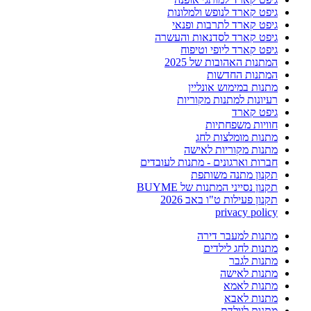
גיפט קארד לנופש ולמלונות
גיפט קארד לתרבות ופנאי
גיפט קארד לסדנאות והעשרה
גיפט קארד ליופי וטיפוח
המתנות האהובות של 2025
המתנות החדשות
מתנות במימוש אונליין
רעיונות למתנות מקוריות
גיפט קארד
חוויות משפחתיות
מתנות מומלצות לחג
מתנות מקוריות לאישה
חברות וארגונים - מתנות לעובדים
תקנון מתנה משותפת
תקנון נסייני המתנות של BUYME
תקנון פעילות ט"ו באב 2026
privacy policy
מתנות למעבר דירה
מתנות לחג לילדים
מתנות לגבר
מתנות לאישה
מתנות לאמא
מתנות לאבא
מתנות ליולדת