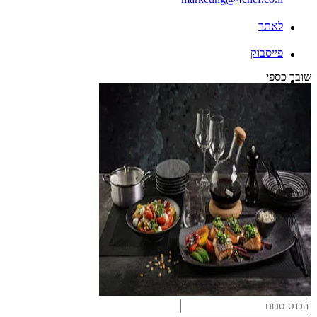
לאתר
פייסבוק
שובר כספי