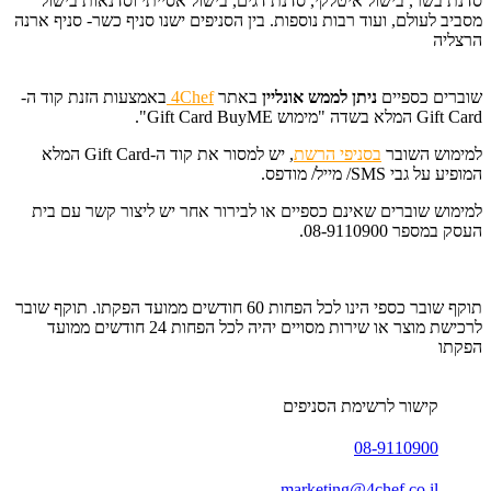
סדנת בשר, בישול איטלקי, סדנת דגים, בישול אסייתי וסדנאות בישול
מסביב לעולם, ועוד רבות נוספות. בין הסניפים ישנו סניף כשר- סניף ארנה
הרצליה
שוברים כספיים
ניתן לממש אונליין
באתר
4Chef
באמצעות הזנת קוד ה-
Gift Card המלא בשדה "מימוש Gift Card BuyME".
למימוש השובר
בסניפי הרשת
, יש למסור את קוד ה-Gift Card המלא
המופיע על גבי SMS/ מייל/ מודפס.
למימוש שוברים שאינם כספיים או לבירור אחר יש ליצור קשר עם בית
העסק במספר 08-9110900.
תוקף שובר כספי הינו לכל הפחות 60 חודשים ממועד הפקתו. תוקף שובר
לרכישת מוצר או שירות מסויים יהיה לכל הפחות 24 חודשים ממועד
הפקתו
קישור לרשימת הסניפים
08-9110900
marketing@4chef.co.il