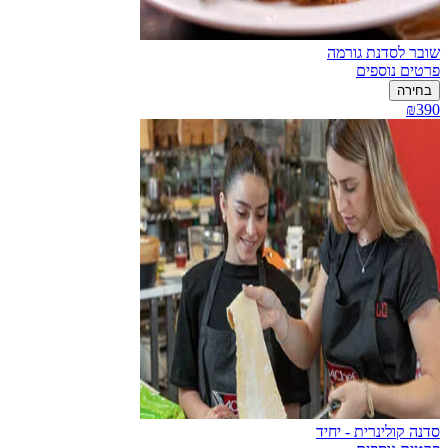
שובר לסדנת גורמה
פרטים נוספים
בחירה
₪390
סדנה קולינרית - יחיד