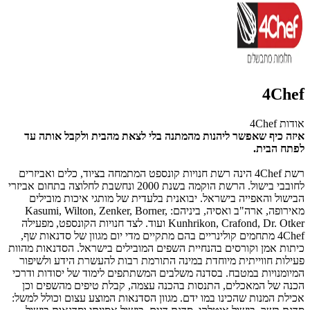
4Chef
אודות 4Chef
איזה כיף שאפשר ליהנות מהמתנה בלי לצאת מהבית ולקבל אותה עד
לפתח הבית.
רשת 4Chef הינה רשת חנויות קונספט המתמחה בציוד, כלים ואביזרים
לחובבי בישול. הרשת הוקמה בשנת 2000 ונחשבת לחלוצה בתחום אביזרי
הבישול והאפייה בישראל. יבואנית בלעדית של מותגי איכות מובילים
מאירופה, ארה"ב ואסיה, ביניהם: Kasumi, Wilton, Zenker, Borner,
Kunhrikon, Crafond, Dr. Otker ועוד. לצד חנויות הקונספט, מפעילה
4Chef מתחמים קולינריים בהם מתקיים מדי יום מגוון של סדנאות שף,
כיתות אמן וקורסים בהנחיית השפים המובילים בישראל. הסדנאות מהוות
פעילות חווייתית מיוחדת במינה התורמת רבות להעשרת הידע ולשיפור
המיומנויות במטבח. בסדנה משלבים המשתתפים לימוד של יסודות ודרכי
הכנה של המאכלים, התנסות בהכנה עצמה, קבלת טיפים מהשפים וכן
אכילת המנות שהכינו במו ידם. מגוון הסדנאות המוצע עצום וכולל למשל: