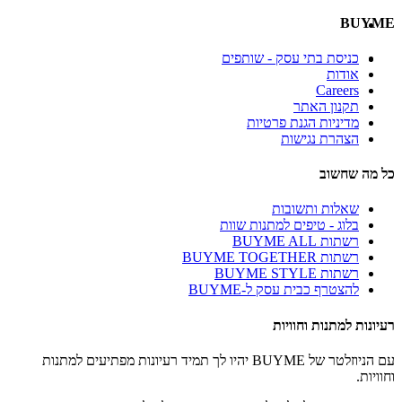
BUYME
כניסת בתי עסק - שותפים
אודות
Careers
תקנון האתר
מדיניות הגנת פרטיות
הצהרת נגישות
כל מה שחשוב
שאלות ותשובות
בלוג - טיפים למתנות שוות
רשתות BUYME ALL
רשתות BUYME TOGETHER
רשתות BUYME STYLE
להצטרף כבית עסק ל-BUYME
רעיונות למתנות וחוויות
עם הניוזלטר של BUYME יהיו לך תמיד רעיונות מפתיעים למתנות
וחוויות.