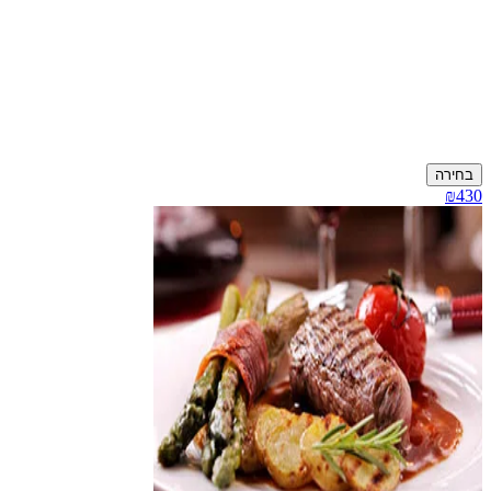
בחירה
₪430