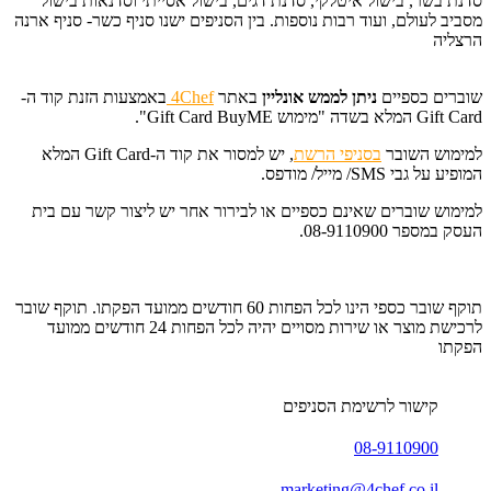
סדנת בשר, בישול איטלקי, סדנת דגים, בישול אסייתי וסדנאות בישול
מסביב לעולם, ועוד רבות נוספות. בין הסניפים ישנו סניף כשר- סניף ארנה
הרצליה
שוברים כספיים
ניתן לממש אונליין
באתר
4Chef
באמצעות הזנת קוד ה-
Gift Card המלא בשדה "מימוש Gift Card BuyME".
למימוש השובר
בסניפי הרשת
, יש למסור את קוד ה-Gift Card המלא
המופיע על גבי SMS/ מייל/ מודפס.
למימוש שוברים שאינם כספיים או לבירור אחר יש ליצור קשר עם בית
העסק במספר 08-9110900.
תוקף שובר כספי הינו לכל הפחות 60 חודשים ממועד הפקתו. תוקף שובר
לרכישת מוצר או שירות מסויים יהיה לכל הפחות 24 חודשים ממועד
הפקתו
קישור לרשימת הסניפים
08-9110900
marketing@4chef.co.il