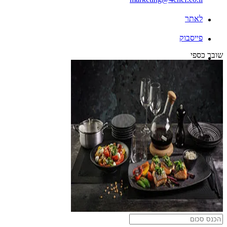
לאתר
פייסבוק
שובר כספי