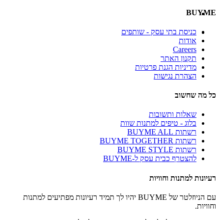
BUYME
כניסת בתי עסק - שותפים
אודות
Careers
תקנון האתר
מדיניות הגנת פרטיות
הצהרת נגישות
כל מה שחשוב
שאלות ותשובות
בלוג - טיפים למתנות שוות
רשתות BUYME ALL
רשתות BUYME TOGETHER
רשתות BUYME STYLE
להצטרף כבית עסק ל-BUYME
רעיונות למתנות וחוויות
עם הניוזלטר של BUYME יהיו לך תמיד רעיונות מפתיעים למתנות
וחוויות.