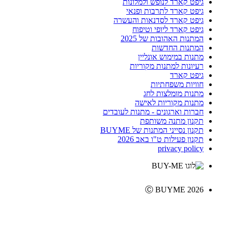
גיפט קארד לנופש ולמלונות
גיפט קארד לתרבות ופנאי
גיפט קארד לסדנאות והעשרה
גיפט קארד ליופי וטיפוח
המתנות האהובות של 2025
המתנות החדשות
מתנות במימוש אונליין
רעיונות למתנות מקוריות
גיפט קארד
חוויות משפחתיות
מתנות מומלצות לחג
מתנות מקוריות לאישה
חברות וארגונים - מתנות לעובדים
תקנון מתנה משותפת
תקנון נסייני המתנות של BUYME
תקנון פעילות ט"ו באב 2026
privacy policy
Ⓒ BUYME 2026