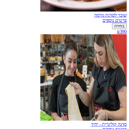
שובר לסדנת גורמה
פרטים נוספים
בחירה
₪390
סדנה קולינרית - יחיד