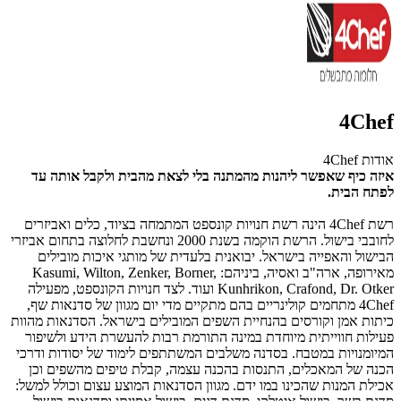
4Chef
אודות 4Chef
איזה כיף שאפשר ליהנות מהמתנה בלי לצאת מהבית ולקבל אותה עד
לפתח הבית.
רשת 4Chef הינה רשת חנויות קונספט המתמחה בציוד, כלים ואביזרים
לחובבי בישול. הרשת הוקמה בשנת 2000 ונחשבת לחלוצה בתחום אביזרי
הבישול והאפייה בישראל. יבואנית בלעדית של מותגי איכות מובילים
מאירופה, ארה"ב ואסיה, ביניהם: Kasumi, Wilton, Zenker, Borner,
Kunhrikon, Crafond, Dr. Otker ועוד. לצד חנויות הקונספט, מפעילה
4Chef מתחמים קולינריים בהם מתקיים מדי יום מגוון של סדנאות שף,
כיתות אמן וקורסים בהנחיית השפים המובילים בישראל. הסדנאות מהוות
פעילות חווייתית מיוחדת במינה התורמת רבות להעשרת הידע ולשיפור
המיומנויות במטבח. בסדנה משלבים המשתתפים לימוד של יסודות ודרכי
הכנה של המאכלים, התנסות בהכנה עצמה, קבלת טיפים מהשפים וכן
אכילת המנות שהכינו במו ידם. מגוון הסדנאות המוצע עצום וכולל למשל: