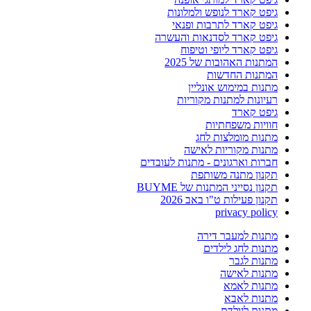
גיפט קארד לנופש ולמלונות
גיפט קארד לתרבות ופנאי
גיפט קארד לסדנאות והעשרה
גיפט קארד ליופי וטיפוח
המתנות האהובות של 2025
המתנות החדשות
מתנות במימוש אונליין
רעיונות למתנות מקוריות
גיפט קארד
חוויות משפחתיות
מתנות מומלצות לחג
מתנות מקוריות לאישה
חברות וארגונים - מתנות לעובדים
תקנון מתנה משותפת
תקנון נסייני המתנות של BUYME
תקנון פעילות ט"ו באב 2026
privacy policy
מתנות למעבר דירה
מתנות לחג לילדים
מתנות לגבר
מתנות לאישה
מתנות לאמא
מתנות לאבא
מתנות ליולדת