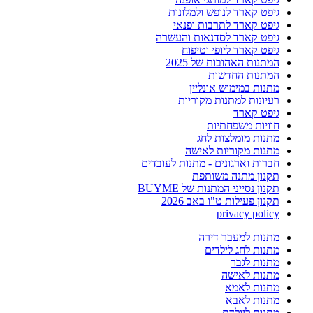
גיפט קארד לנופש ולמלונות
גיפט קארד לתרבות ופנאי
גיפט קארד לסדנאות והעשרה
גיפט קארד ליופי וטיפוח
המתנות האהובות של 2025
המתנות החדשות
מתנות במימוש אונליין
רעיונות למתנות מקוריות
גיפט קארד
חוויות משפחתיות
מתנות מומלצות לחג
מתנות מקוריות לאישה
חברות וארגונים - מתנות לעובדים
תקנון מתנה משותפת
תקנון נסייני המתנות של BUYME
תקנון פעילות ט"ו באב 2026
privacy policy
מתנות למעבר דירה
מתנות לחג לילדים
מתנות לגבר
מתנות לאישה
מתנות לאמא
מתנות לאבא
מתנות ליולדת