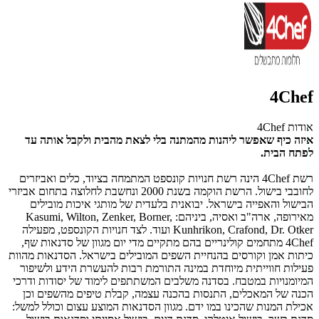
4Chef
אודות 4Chef
איזה כיף שאפשר ליהנות מהמתנה בלי לצאת מהבית ולקבל אותה עד
לפתח הבית.
רשת 4Chef הינה רשת חנויות קונספט המתמחה בציוד, כלים ואביזרים
לחובבי בישול. הרשת הוקמה בשנת 2000 ונחשבת לחלוצה בתחום אביזרי
הבישול והאפייה בישראל. יבואנית בלעדית של מותגי איכות מובילים
מאירופה, ארה"ב ואסיה, ביניהם: Kasumi, Wilton, Zenker, Borner,
Kunhrikon, Crafond, Dr. Otker ועוד. לצד חנויות הקונספט, מפעילה
4Chef מתחמים קולינריים בהם מתקיים מדי יום מגוון של סדנאות שף,
כיתות אמן וקורסים בהנחיית השפים המובילים בישראל. הסדנאות מהוות
פעילות חווייתית מיוחדת במינה התורמת רבות להעשרת הידע ולשיפור
המיומנויות במטבח. בסדנה משלבים המשתתפים לימוד של יסודות ודרכי
הכנה של המאכלים, התנסות בהכנה עצמה, קבלת טיפים מהשפים וכן
אכילת המנות שהכינו במו ידם. מגוון הסדנאות המוצע עצום וכולל למשל: