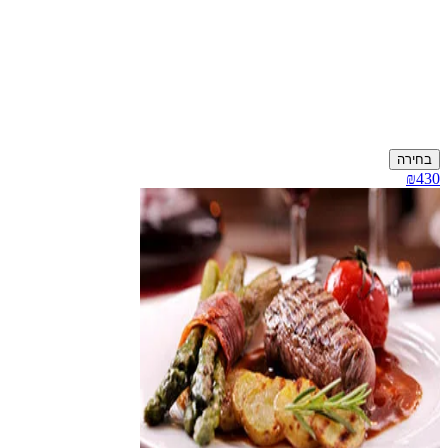
בחירה
₪430