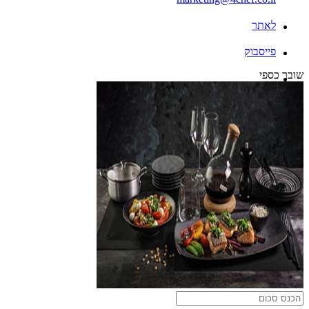
לאתר
פייסבוק
שובר כספי