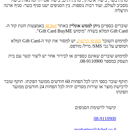
סדנת בשר, בישול איטלקי, סדנת דגים, בישול אסייתי וסדנאות בישול
מסביב לעולם, ועוד רבות נוספות. בין הסניפים ישנו סניף כשר- סניף ארנה
הרצליה
שוברים כספיים
ניתן לממש אונליין
באתר
4Chef
באמצעות הזנת קוד ה-
Gift Card המלא בשדה "מימוש Gift Card BuyME".
למימוש השובר
בסניפי הרשת
, יש למסור את קוד ה-Gift Card המלא
המופיע על גבי SMS/ מייל/ מודפס.
למימוש שוברים שאינם כספיים או לבירור אחר יש ליצור קשר עם בית
העסק במספר 08-9110900.
תוקף שובר כספי הינו לכל הפחות 60 חודשים ממועד הפקתו. תוקף שובר
לרכישת מוצר או שירות מסויים יהיה לכל הפחות 24 חודשים ממועד
הפקתו
קישור לרשימת הסניפים
08-9110900
marketing@4chef.co.il