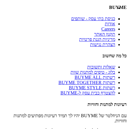
BUYME
כניסת בתי עסק - שותפים
אודות
Careers
תקנון האתר
מדיניות הגנת פרטיות
הצהרת נגישות
כל מה שחשוב
שאלות ותשובות
בלוג - טיפים למתנות שוות
רשתות BUYME ALL
רשתות BUYME TOGETHER
רשתות BUYME STYLE
להצטרף כבית עסק ל-BUYME
רעיונות למתנות וחוויות
עם הניוזלטר של BUYME יהיו לך תמיד רעיונות מפתיעים למתנות
וחוויות.