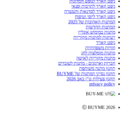
גיפט קארד לנופש ולמלונות
גיפט קארד לתרבות ופנאי
גיפט קארד לסדנאות והעשרה
גיפט קארד ליופי וטיפוח
המתנות האהובות של 2025
המתנות החדשות
מתנות במימוש אונליין
רעיונות למתנות מקוריות
גיפט קארד
חוויות משפחתיות
מתנות מומלצות לחג
מתנות מקוריות לאישה
חברות וארגונים - מתנות לעובדים
תקנון מתנה משותפת
תקנון נסייני המתנות של BUYME
תקנון פעילות ט"ו באב 2026
privacy policy
Ⓒ BUYME 2026