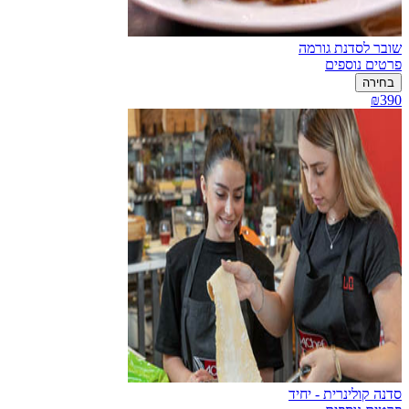
שובר לסדנת גורמה
פרטים נוספים
בחירה
₪390
סדנה קולינרית - יחיד