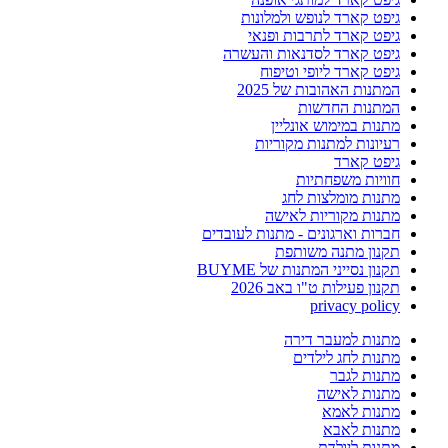
גיפט קארד לנופש ולמלונות
גיפט קארד לתרבות ופנאי
גיפט קארד לסדנאות והעשרה
גיפט קארד ליופי וטיפוח
המתנות האהובות של 2025
המתנות החדשות
מתנות במימוש אונליין
רעיונות למתנות מקוריות
גיפט קארד
חוויות משפחתיות
מתנות מומלצות לחג
מתנות מקוריות לאישה
חברות וארגונים - מתנות לעובדים
תקנון מתנה משותפת
תקנון נסייני המתנות של BUYME
תקנון פעילות ט"ו באב 2026
privacy policy
מתנות למעבר דירה
מתנות לחג לילדים
מתנות לגבר
מתנות לאישה
מתנות לאמא
מתנות לאבא
מתנות ליולדת