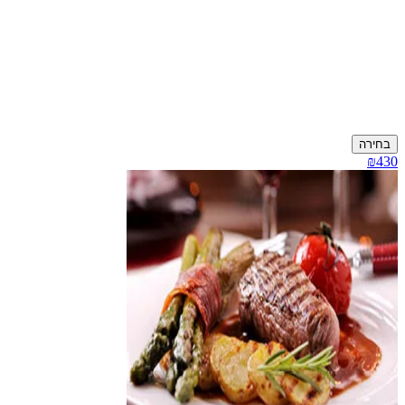
בחירה
₪430