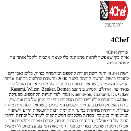
4Chef
אודות 4Chef
איזה כיף שאפשר ליהנות מהמתנה בלי לצאת מהבית ולקבל אותה עד
לפתח הבית.
רשת 4Chef הינה רשת חנויות קונספט המתמחה בציוד, כלים ואביזרים
לחובבי בישול. הרשת הוקמה בשנת 2000 ונחשבת לחלוצה בתחום אביזרי
הבישול והאפייה בישראל. יבואנית בלעדית של מותגי איכות מובילים
מאירופה, ארה"ב ואסיה, ביניהם: Kasumi, Wilton, Zenker, Borner,
Kunhrikon, Crafond, Dr. Otker ועוד. לצד חנויות הקונספט, מפעילה
4Chef מתחמים קולינריים בהם מתקיים מדי יום מגוון של סדנאות שף,
כיתות אמן וקורסים בהנחיית השפים המובילים בישראל. הסדנאות מהוות
פעילות חווייתית מיוחדת במינה התורמת רבות להעשרת הידע ולשיפור
המיומנויות במטבח. בסדנה משלבים המשתתפים לימוד של יסודות ודרכי
הכנה של המאכלים, התנסות בהכנה עצמה, קבלת טיפים מהשפים וכן
אכילת המנות שהכינו במו ידם. מגוון הסדנאות המוצע עצום וכולל למשל: