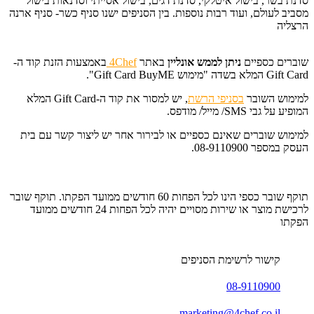
סדנת בשר, בישול איטלקי, סדנת דגים, בישול אסייתי וסדנאות בישול
מסביב לעולם, ועוד רבות נוספות. בין הסניפים ישנו סניף כשר- סניף ארנה
הרצליה
שוברים כספיים
ניתן לממש אונליין
באתר
4Chef
באמצעות הזנת קוד ה-
Gift Card המלא בשדה "מימוש Gift Card BuyME".
למימוש השובר
בסניפי הרשת
, יש למסור את קוד ה-Gift Card המלא
המופיע על גבי SMS/ מייל/ מודפס.
למימוש שוברים שאינם כספיים או לבירור אחר יש ליצור קשר עם בית
העסק במספר 08-9110900.
תוקף שובר כספי הינו לכל הפחות 60 חודשים ממועד הפקתו. תוקף שובר
לרכישת מוצר או שירות מסויים יהיה לכל הפחות 24 חודשים ממועד
הפקתו
קישור לרשימת הסניפים
08-9110900
marketing@4chef.co.il