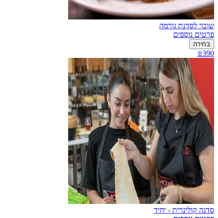
שובר לסדנת גורמה
פרטים נוספים
בחירה
₪390
סדנה קולינרית - יחיד