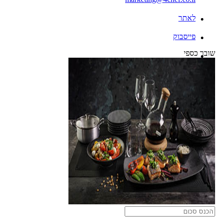
לאתר
פייסבוק
שובר כספי