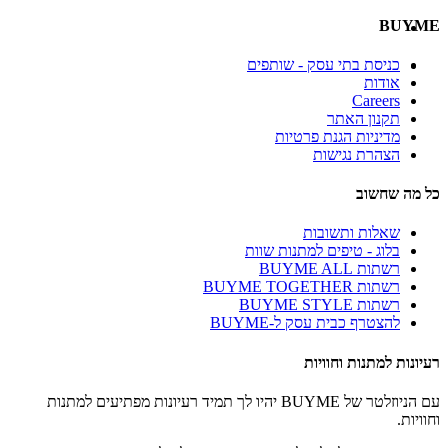
BUYME
כניסת בתי עסק - שותפים
אודות
Careers
תקנון האתר
מדיניות הגנת פרטיות
הצהרת נגישות
כל מה שחשוב
שאלות ותשובות
בלוג - טיפים למתנות שוות
רשתות BUYME ALL
רשתות BUYME TOGETHER
רשתות BUYME STYLE
להצטרף כבית עסק ל-BUYME
רעיונות למתנות וחוויות
עם הניוזלטר של BUYME יהיו לך תמיד רעיונות מפתיעים למתנות
וחוויות.