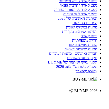
גיפט קארד לנופש ולמלונות
גיפט קארד לתרבות ופנאי
גיפט קארד לסדנאות והעשרה
גיפט קארד ליופי וטיפוח
המתנות האהובות של 2025
המתנות החדשות
מתנות במימוש אונליין
רעיונות למתנות מקוריות
גיפט קארד
חוויות משפחתיות
מתנות מומלצות לחג
מתנות מקוריות לאישה
חברות וארגונים - מתנות לעובדים
תקנון מתנה משותפת
תקנון נסייני המתנות של BUYME
תקנון פעילות ט"ו באב 2026
privacy policy
Ⓒ BUYME 2026