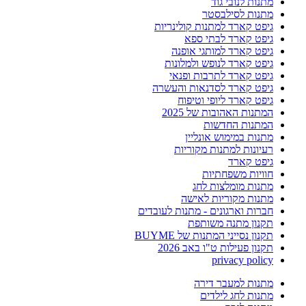
מתנות לנובי גוד
מתנות לסילבסטר
גיפט קארד למתנות קולינריות
גיפט קארד לבתי ספא
גיפט קארד למותגי אופנה
גיפט קארד לנופש ולמלונות
גיפט קארד לתרבות ופנאי
גיפט קארד לסדנאות והעשרה
גיפט קארד ליופי וטיפוח
המתנות האהובות של 2025
המתנות החדשות
מתנות במימוש אונליין
רעיונות למתנות מקוריות
גיפט קארד
חוויות משפחתיות
מתנות מומלצות לחג
מתנות מקוריות לאישה
חברות וארגונים - מתנות לעובדים
תקנון מתנה משותפת
תקנון נסייני המתנות של BUYME
תקנון פעילות ט"ו באב 2026
privacy policy
מתנות למעבר דירה
מתנות לחג לילדים