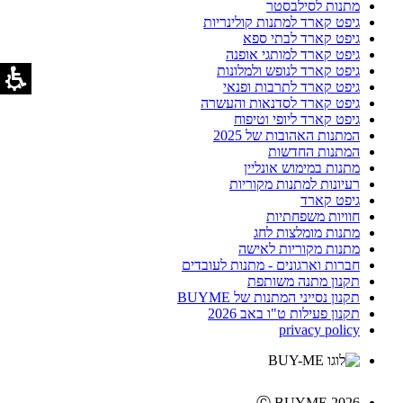
מתנות לסילבסטר
גיפט קארד למתנות קולינריות
גיפט קארד לבתי ספא
גיפט קארד למותגי אופנה
גיפט קארד לנופש ולמלונות
גיפט קארד לתרבות ופנאי
גיפט קארד לסדנאות והעשרה
גיפט קארד ליופי וטיפוח
המתנות האהובות של 2025
המתנות החדשות
מתנות במימוש אונליין
רעיונות למתנות מקוריות
גיפט קארד
חוויות משפחתיות
מתנות מומלצות לחג
מתנות מקוריות לאישה
חברות וארגונים - מתנות לעובדים
תקנון מתנה משותפת
תקנון נסייני המתנות של BUYME
תקנון פעילות ט"ו באב 2026
privacy policy
Ⓒ BUYME 2026