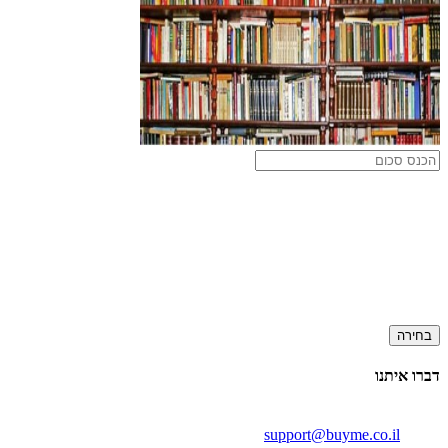
בחירה
דברו איתנו
support@buyme.co.il