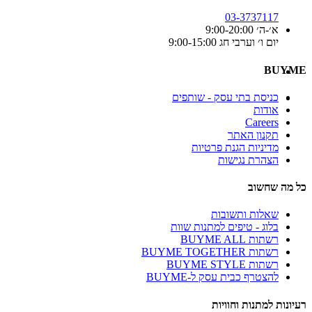
03-3737117
א׳-ה׳ 9:00-20:00
יום ו׳ וערבי חג 9:00-15:00
BUYME
כניסת בתי עסק - שותפים
אודות
Careers
תקנון האתר
מדיניות הגנת פרטיות
הצהרת נגישות
כל מה שחשוב
שאלות ותשובות
בלוג - טיפים למתנות שוות
רשתות BUYME ALL
רשתות BUYME TOGETHER
רשתות BUYME STYLE
להצטרף כבית עסק ל-BUYME
רעיונות למתנות וחוויות