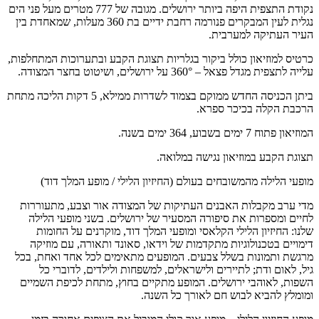
נקודת התצפית היפה ביותר ירושלים. מגובה של 777 מטרים מעל פני הים
נגלית לעין המבקרים פנורמה רחבת ידיים בת 360 מעלות, שמאחדת בין
העיר העתיקה למערבית.
כרטיס למוזיאון כולל ביקור בגלריות תצוגת הקבע ובתערוכות המתחלפות,
עלייה לתצפית מגדל פצאל – 360° על ירושלים, ושיטוט בחצר המצודה.
ביתן הכניסה החדש ממוקם בצמוד לשדרות ממילא, 5 דקות הליכה מתחת
הרכבת הקלה בכיכר ספרא.
המוזיאון פתוח 7 ימים בשבוע, 364 ימים בשנה.
תצוגת הקבע במוזיאון נגישה במלואה.
מופעי הלילה מהמשובחים בעולם (החיזיון הלילי / מופע המלך דוד)
מדי ערב מקבלות האבנים העתיקות של המצודה אור וצבע, מתעוררות
לחיים ומספרות את סיפורה המסעיר של ירושלים. בשני מופעי הלילה
שלנו: החיזיון הלילי הקלאסי ומופעי המלך דוד, מוקרנים על החומות
דימויים בטכנולוגיות מתקדמות של וידאו, סאונד ותאורה, עם מוזיקה
מרגשת ותמונות בשלל צבעים. המופעים מתאימים לכל אחד ואחת, בכל
גיל, לאום ודת; לתיירים ולישראלים, למשפחות ולילדים, לדוברי כל
השפות, לאוהבי ירושלים. המופע מתקיים בחוץ, מתחת לכיפת השמיים
ומומלץ להביא לבוש חם לאורך כל השנה.