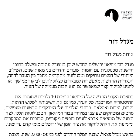
מגדל דוד
אודות מגדל דוד
מגדל דוד מוזיאון ירושלים החדש שוכן במצודה עתיקה ומשלב בתוכו
חדשנות טכנולוגית עם חומות, שערים וחדרים בני מאות שנים. השילוב
הייחודי של חפצים עתיקים וטכנולוגיה מתקדמת מחבר בין העבר להווה,
והגלריות החדשות מאפשרות למבקרים לצלול לתוכן לביקור ממושך, או
להגיע לביקור קצר שמאפשר גם הוא הבנה מעמיקה של העיר.
בתצוגת הקבע החדשה של המוזיאון קיימות 10 גלריות שחוגגות את
ההיסטוריה המורכבת של העיר, כמו גם את חשיבותה לשלוש הדתות:
יהדות, נצרות ואסלאם. ברחבי הגלריות יגלו המבקרים סרטונים מונפשים,
סרטים ומשחקים שעוצבו במיוחד עבור המוזיאון. הטכנולוגיות הללו, לצד
תצוגה של ממצאים ארכאולוגיים וחפצים מקוריים, סוחפות את המבקרים
ומזמינות את הקהל לחקור את ציר הזמן של ירושלים מימי קדם עד ימינו.
בראש מגדל פצאל, שבנה המלך הורדוס לפני כמעט 2,000 שנה, ניצבת