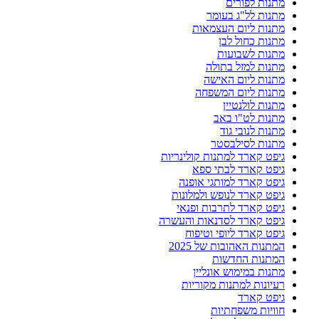
מתנות לפורים
מתנות לל"ג בעומר
מתנות ליום העצמאות
מתנות כחול לבן
מתנות לשבועות
מתנות למזל בתולה
מתנות ליום האישה
מתנות ליום המשפחה
מתנות לולנטיין
מתנות לט"ו באב
מתנות לנובי גוד
מתנות לסילבסטר
גיפט קארד למתנות קולינריות
גיפט קארד לבתי ספא
גיפט קארד למותגי אופנה
גיפט קארד לנופש ולמלונות
גיפט קארד לתרבות ופנאי
גיפט קארד לסדנאות והעשרה
גיפט קארד ליופי וטיפוח
המתנות האהובות של 2025
המתנות החדשות
מתנות במימוש אונליין
רעיונות למתנות מקוריות
גיפט קארד
חוויות משפחתיות