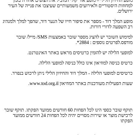
מופע החיזיון הלילי – מופע אור קולי המוביל את הצופים אחורה בזמן
למחוזות היסטוריים ולאירועים משמעותיים שעיצבו את פנייה של העיר
ירושלים.
מופע המלך דוד - מספר את סיפור חייו של הנער דוד, שהפך למלך ולמנהיג
רב השפעה לדורי דורות.
למימוש השובר יש להציג מספר שובר באמצעות SMS/ מייל/ שובר
מודפס.לפרטים נוספים : 2884*.
למופעי הלילה יש להזמין כרטיסים מראש באתר האינטרנט.
כרטיס כניסה למוזיאון אינו כולל כניסה למופעי הלילה.
כרטיסים למופעי הלילה - המלך דוד והחיזיון הלילי ניתן לרכוש בנפרד.
שעות הפעילות מעודכנות באתר המוזיאון www.tod.org.il.
תוקף שובר כספי הינו לכל הפחות 60 חודשים ממועד הפקתו. תוקף שובר
לרכישת מוצר או שירות מסויים יהיה לכל הפחות 24 חודשים ממועד
הפקתו