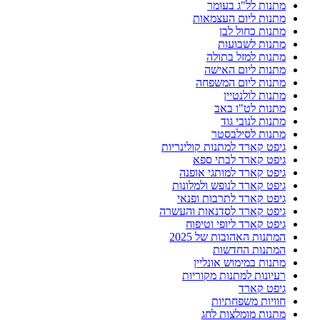
מתנות לל"ג בעומר
מתנות ליום העצמאות
מתנות כחול לבן
מתנות לשבועות
מתנות למזל בתולה
מתנות ליום האישה
מתנות ליום המשפחה
מתנות לולנטיין
מתנות לט"ו באב
מתנות לנובי גוד
מתנות לסילבסטר
גיפט קארד למתנות קולינריות
גיפט קארד לבתי ספא
גיפט קארד למותגי אופנה
גיפט קארד לנופש ולמלונות
גיפט קארד לתרבות ופנאי
גיפט קארד לסדנאות והעשרה
גיפט קארד ליופי וטיפוח
המתנות האהובות של 2025
המתנות החדשות
מתנות במימוש אונליין
רעיונות למתנות מקוריות
גיפט קארד
חוויות משפחתיות
מתנות מומלצות לחג