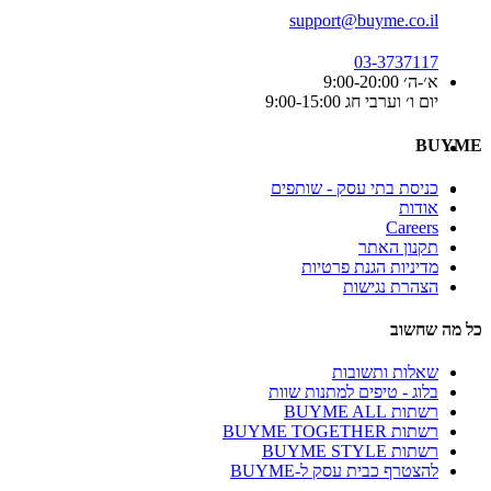
support@buyme.co.il
03-3737117
א׳-ה׳ 9:00-20:00
יום ו׳ וערבי חג 9:00-15:00
BUYME
כניסת בתי עסק - שותפים
אודות
Careers
תקנון האתר
מדיניות הגנת פרטיות
הצהרת נגישות
כל מה שחשוב
שאלות ותשובות
בלוג - טיפים למתנות שוות
רשתות BUYME ALL
רשתות BUYME TOGETHER
רשתות BUYME STYLE
להצטרף כבית עסק ל-BUYME