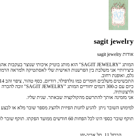
sagit jewelry
אודות sagit jewelry
המותג "SAGIT JEWELRY" הוא מותג בוטיק איכותי שנוצר בעקבות אהבה מאוד גדולה ליופי ואסתטיקה.
ביצירותיי אני משלבת בין הפרשנות האישית שלי לאסתטיקה ולמראה הרמוני
גלם, ואופנת רחוב.
התכשיטים משלבים חומרים כמו גולדפילד, רודיום, כסף טהור, ציפוי זהב 14 קראט , ציפוי כסף, אבני סברובסקי, פנינים, עורות, חוטי שעווה וכו....
כיום עם כ-300 דגמי
ולרצונותיה.
אני מזמינה אותך להתרשם מהקולקציה שבאתר.
שגית שליו.
למימוש השובר ניתן להגיע לחנות הפיזית ולהציג מספר שובר מלא או לבצע הזמנה טלפ
תוקף שובר כספי הינו לכל הפחות 60 חודשים ממועד הפקתו. תוקף שובר לרכישת מוצר או שירות מסויים יהיה לכל הפחות 24 חודשים ממועד הפקתו
הברזל 11, תל אביב-יפו