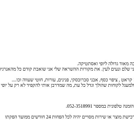
 שלם ונעים לעין.
את מקורות ההשראה שלי אני שואבת קודם כל מהאנרגיות ש
ם יחודיים המותג "SAGIT JEWELRY" זוכה להכרה ולמעגל לקוחות שהולך וגדל כל עת, מה שמדרבן אותי
ונית במספר 052-3518991.