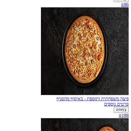
₪86
פיצה משפחתית ותוספת - באיסוף מהסניף
פרטים נוספים
בחירה
₪188