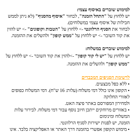
למימוש שוברים באיסוף עצמי:
יש ללחוץ על
"התחל הזמנה"
,
לבחור
"
איסוף מהסניף"
(לא ניתן לממש
חבילות של איסוף עצמי במשלוחים).
לבחור את
הסניף הרלוונטי
-> ללחוץ על
"הטבות וקופונים"
-> יש להזין
את קוד השובר -> יש ללחוץ על
"ממש קופון"
ולהשלים את ההזמנה.
למימוש שוברים במשלוח:
יש ללחוץ על
"יש לי קוד קופון"
->להזין את קוד השובר -> יש ללחוץ על
"ממש קופון"
ולהשלים את ההזמנה.
לרשימת הסניפים המכבדים
• ללא כפל מבצעים.
• הקופון אינו כולל דמי משלוח (עלות: 16 ש"ח). דמי המשלוח כפופים
לאזורי החלוקה
ולמחירון המפורסם באתר פיצה האט.
• באזורים מרוחקים ייתכן חיוב נוסף עבור דמי משלוח. לבירור עלות
המשלוח ומינימום
הזמנה, יש לפנות ישירות לסניף הרלוונטי.
• מימוש הקופון אפשרי בהזמנה דרך האתר או האפליקציה בלבד. אינו