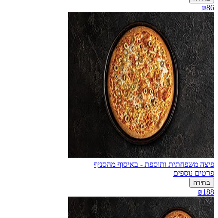
₪86
פיצה משפחתית ותוספת - באיסוף מהסניף
פרטים נוספים
בחירה
₪188