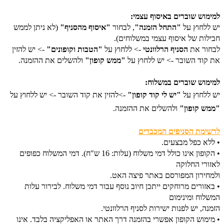
למימוש שוברים באיסוף עצמי:
יש ללחוץ על
"התחל הזמנה"
,
לבחור
"
איסוף מהסניף"
(לא ניתן לממש
חבילות של איסוף עצמי במשלוחים).
לבחור את
הסניף הרלוונטי
-> ללחוץ על
"הטבות וקופונים"
-> יש להזין
את קוד השובר -> יש ללחוץ על
"ממש קופון"
ולהשלים את ההזמנה.
למימוש שוברים במשלוח:
יש ללחוץ על
"יש לי קוד קופון"
->להזין את קוד השובר -> יש ללחוץ על
"ממש קופון"
ולהשלים את ההזמנה.
לרשימת הסניפים המכבדים
• ללא כפל מבצעים.
• הקופון אינו כולל דמי משלוח (עלות: 16 ש"ח). דמי המשלוח כפופים
לאזורי החלוקה
ולמחירון המפורסם באתר פיצה האט.
• באזורים מרוחקים ייתכן חיוב נוסף עבור דמי משלוח. לבירור עלות
המשלוח ומינימום
הזמנה, יש לפנות ישירות לסניף הרלוונטי.
• מימוש הקופון אפשרי בהזמנה דרך האתר או האפליקציה בלבד. אינו