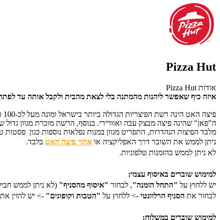
Pizza Hut
אודות Pizza Hut
איזה כיף שאפשר ליהנות מהמתנה בלי לצאת מהבית ולקבל אותה עד לפתח
פי
ה"פאן" שהינה פיצה מבצק עבה ואוורירי. בנוסף, הרשת מוכרת מגוון גדול
מלבד הפיצות הנהדרות, התפריט מגוון במנות נפלאות נוספות כגון פסטות טר
ניתן לממש את השובר דרך האפליקציה או
אתר פיצה האט
בלבד.
לא ניתן לממש בהזמנות טלפוניות.
למימוש שוברים באיסוף עצמי:
יש ללחוץ על
"התחל הזמנה"
,
לבחור
"
איסוף מהסניף"
(לא ניתן לממש חביל
לבחור את
הסניף הרלוונטי
-> ללחוץ על
"הטבות וקופונים"
-> יש להזין את
למימוש שוברים במשלוח: