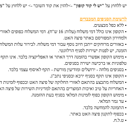
יש ללחוץ על
"יש לי קוד קופון"
->להזין את קוד השובר -> יש ללחוץ על
"ממ
לרשימת הסניפים המכבדים
• ללא כפל מבצעים.
• הקופון אינו כולל דמי משלוח (עלות: 16 ש"ח). דמי המשלוח כפופים לאזורי החלוקה
ולמחירון המפורסם באתר פיצה האט.
• באזורים מרוחקים ייתכן חיוב נוסף עבור דמי משלוח. לבירור עלות המשלוח 
הזמנה, יש לפנות ישירות לסניף הרלוונטי.
• מימוש הקופון אפשרי בהזמנה דרך האתר או האפליקציה בלבד. אינו תקף 
טלפוניות או ברכישה ישירה בסניפים.
• בסניפים מלחה - ירושלים ומודיעין מורשת - תקף לאיסוף עצמי בלבד.
• הקופון אינו תקף בסניף ירכא ובסניפי נתב"ג.
• המשלוח מתבצע בהתאם לאזורי החלוקה של פיצה האט ובכפוף לזמינות ה
• האחריות על טיב ואיכות המוצרים בהתאם למדיניות השירות של פיצה הא
• מימוש הקופון כפוף לזמינות המלאי בסניף בעת ההזמנה.
• עד גמר המלאי.
• התמונה להמחשה בלבד.
• בכפוף לתקנון פיצה האט באתר.
• ט.ל.ח.