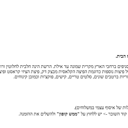
 הבית.
צה האט הינה רשת הפיצריות הגדולה ביותר בישראל ומונה מעל לכ-100 סניפים ברחבי הארץ מקרית שמונה עד אי
 של פיצות נוספות כדוגמת הפיצה הקלאסית מבצק דק, פיצת הציזי קראסט ופ
יות ברטבים שונים, סלטים טריים, קישים, פוקצ'ות וכמובן קינוחים.
ות של איסוף עצמי במשלוחים).
 קוד השובר -> יש ללחוץ על
"ממש קופון"
ולהשלים את ההזמנה.