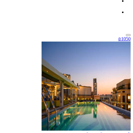
₪1050