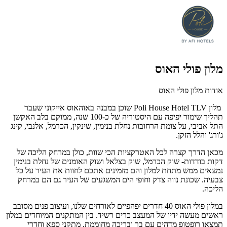
מלון פולי האוס
אודות מלון פולי האוס
מלון Poli House Hotel TLV שוכן במבנה באוהאוס אייקוני שעבר
תהליך שימור יפיפה עם היסטוריה של כ-100 שנה, ממוקם בלב האקשן
התל אביבי, על צומת הרחובות נחלת בנימין, שינקין, הכרמל, אלנבי, קינג
ג'ורג' והלל הזקן.
מכאן הדרך קצרה לכל האטרקציות הכי שוות, כולן במרחק הליכה של
דקות בודדות- שוק הכרמל, שוק בצלאל ושוק האומנים של נחלת בנימין
נמצאים ממש מתחת למלון והם מזמינים אתכם לחוות את העיר על כל
צבעיה. שכונת נווה צדק וחופי הים המשגעים של העיר גם הם במרחק
הליכה.
במלון פולי האוס 40 חדרים יפהפיים לאורחים שלנו, ועיצוב פנים מסובב
ראשים מעשה ידיו של המעצב כרים רשיד. בין המתקנים המיוחדים במלון
תמצאו רופטופ מדהים עם בר ובריכה מחוממת, מתקני ספא וחדרי