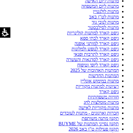
מתנות ליום האישה
מתנות ליום המשפחה
מתנות לולנטיין
מתנות לט"ו באב
מתנות לנובי גוד
מתנות לסילבסטר
גיפט קארד למתנות קולינריות
גיפט קארד לבתי ספא
גיפט קארד למותגי אופנה
גיפט קארד לנופש ולמלונות
גיפט קארד לתרבות ופנאי
גיפט קארד לסדנאות והעשרה
גיפט קארד ליופי וטיפוח
המתנות האהובות של 2025
המתנות החדשות
מתנות במימוש אונליין
רעיונות למתנות מקוריות
גיפט קארד
חוויות משפחתיות
מתנות מומלצות לחג
מתנות מקוריות לאישה
חברות וארגונים - מתנות לעובדים
תקנון מתנה משותפת
תקנון נסייני המתנות של BUYME
תקנון פעילות ט"ו באב 2026