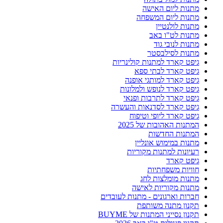
מתנות ליום האישה
מתנות ליום המשפחה
מתנות לולנטיין
מתנות לט"ו באב
מתנות לנובי גוד
מתנות לסילבסטר
גיפט קארד למתנות קולינריות
גיפט קארד לבתי ספא
גיפט קארד למותגי אופנה
גיפט קארד לנופש ולמלונות
גיפט קארד לתרבות ופנאי
גיפט קארד לסדנאות והעשרה
גיפט קארד ליופי וטיפוח
המתנות האהובות של 2025
המתנות החדשות
מתנות במימוש אונליין
רעיונות למתנות מקוריות
גיפט קארד
חוויות משפחתיות
מתנות מומלצות לחג
מתנות מקוריות לאישה
חברות וארגונים - מתנות לעובדים
תקנון מתנה משותפת
תקנון נסייני המתנות של BUYME