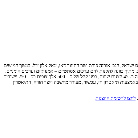
פרטוארי הוותיק ביותר בארץ לקהל הצעיר, התיאטרון הוקם בשנת 1970 בידי השחקנית, כלת פרס ישראל, הגב' אורנה פורת ושר החינוך דאז, יגאל אלון ז"ל. במשך חמישים
 מתוך כוונה להקנות להם ערכים אסתטיים – אמנותיים וערכים הומניים,
לאומיים ואוניברסליים באמצעות מפגש עם היצירה האמנותית. מדי שנה בשנה התיאטרון יוצר ומפיק כשמונה הפקות חדשות, ומציג רפרטואר נרחב המונה כ- 45 הצגות שונות, בפני קהל של כ – 500 אלף צופים בכ – 250 יישובים
אמצעות תיאטרון חי, עכשווי, מעורר מחשבה ויוצר חוויה, התיאטרון
לחצו לרשימת ההצגות