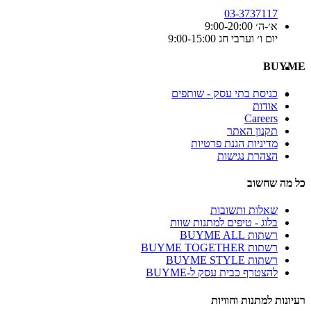
03-3737117
א׳-ה׳ 9:00-20:00
יום ו׳ וערבי חג 9:00-15:00
BUYME
כניסת בתי עסק - שותפים
אודות
Careers
תקנון האתר
מדיניות הגנת פרטיות
הצהרת נגישות
כל מה שחשוב
שאלות ותשובות
בלוג - טיפים למתנות שוות
רשתות BUYME ALL
רשתות BUYME TOGETHER
רשתות BUYME STYLE
להצטרף כבית עסק ל-BUYME
רעיונות למתנות וחוויות