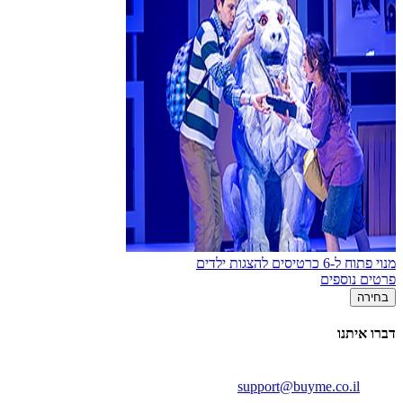
מנוי פתוח ל-6 כרטיסים להצגות ילדים
פרטים נוספים
בחירה
דברו איתנו
support@buyme.co.il