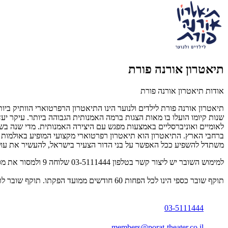
תיאטרון אורנה פורת
אודות תיאטרון אורנה פורת
שנות קיומו הועלו בו מאות הצגות ברמה האמנותית הגבוהה ביותר. עיקר יע
ברחבי הארץ. התיאטרון הוא תיאטרון רפרטוארי מקצועי המופיע באולמות הת
משתדל להשפיע ככל האפשר על בני הדור הצעיר בישראל, להעשיר את עולמ
למימוש השובר יש ליצור קשר בטלפון 03-5111444 שלוחה 9 ולמסור את מספר השובר. השובר ניתן למימוש בהצגות המופיעות באתר אורנה פורת בלבד.
תוקף שובר כספי הינו לכל הפחות 60 חודשים ממועד הפקתו. תוקף שובר לרכישת מוצר או שירות מסויים יהיה לכל הפחות 24 חודשים ממועד הפקתו
03-5111444
members@porat-theater.co.il