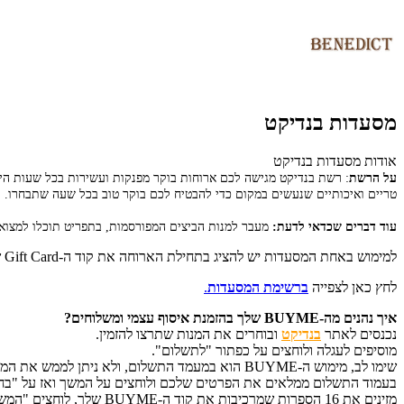
מסעדות בנדיקט
אודות מסעדות בנדיקט
על הרשת
:
רשת בנדיקט מגישה לכם ארוחות בוקר מפנקות ועשירות בכל שעות היום 
טריים ואיכותיים שנעשים במקום כדי להבטיח לכם בוקר טוב בכל שעה שתבחרו.
עוד דברים שכדאי לדעת:
מעבר למנות הביצים המפורסמות, בתפריט תוכלו למצוא 
למימוש באחת המסעדות יש להציג בתחילת הארוחה את קוד ה-Gift Card שהתקבל ב-SMS/מייל/מודפס.
לחץ כאן לצפייה
ברשימת המסעדות
.
איך נהנים מה-BUYME שלך בהזמנת איסוף עצמי ומשלוחים?
נכנסים לאתר
בנדיקט
ובוחרים את המנות שתרצו להזמין.
מוסיפים לעגלה ולוחצים על כפתור "לתשלום".
שימו לב, מימוש ה-BUYME הוא במעמד התשלום, ולא ניתן לממש את המתנה בשלב בחירת הפריטים.
בעמוד התשלום ממלאים את הפרטים שלכם ולוחצים על המשך ואז על "בחירת אמ
מזינים את 16 הספרות שמרכיבות את קוד ה-BUYME שלך, לוחצים "המשך" – ומשלימים את ההזמנה.