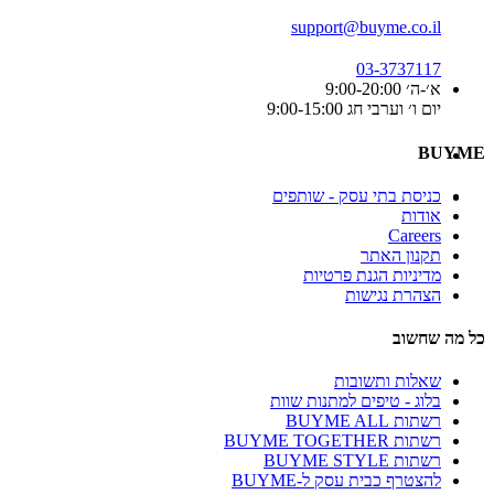
support@buyme.co.il
03-3737117
א׳-ה׳ 9:00-20:00
יום ו׳ וערבי חג 9:00-15:00
BUYME
כניסת בתי עסק - שותפים
אודות
Careers
תקנון האתר
מדיניות הגנת פרטיות
הצהרת נגישות
כל מה שחשוב
שאלות ותשובות
בלוג - טיפים למתנות שוות
רשתות BUYME ALL
רשתות BUYME TOGETHER
רשתות BUYME STYLE
להצטרף כבית עסק ל-BUYME