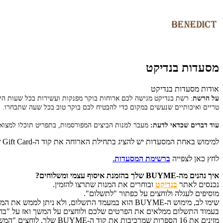
מסעדות בנדיקט
אודות מסעדות בנדיקט
על הרשת
:
רשת בנדיקט מגישה לכם ארוחות בוקר מפנקות ועשירות בכל שעות היום 
טריים ואיכותיים שנעשים במקום כדי להבטיח לכם בוקר טוב בכל שעה שתבחרו.
עוד דברים שכדאי לדעת:
מעבר למנות הביצים המפורסמות, בתפריט תוכלו למצוא 
למימוש באחת המסעדות יש להציג בתחילת הארוחה את קוד ה-Gift Card שהתקבל ב-SMS/מייל/מודפס.
לחץ כאן לצפייה
ברשימת המסעדות
.
איך נהנים מה-BUYME שלך בהזמנת איסוף עצמי ומשלוחים?
נכנסים לאתר
בנדיקט
ובוחרים את המנות שתרצו להזמין.
מוסיפים לעגלה ולוחצים על כפתור "לתשלום".
שימו לב, מימוש ה-BUYME הוא במעמד התשלום, ולא ניתן לממש את המתנה בשלב בחירת הפריטים.
בעמוד התשלום ממלאים את הפרטים שלכם ולוחצים על המשך ואז על "בחירת אמ
מזינים את 16 הספרות שמרכיבות את קוד ה-BUYME שלך, לוחצים "המשך" – ומשלימים את ההזמנה.