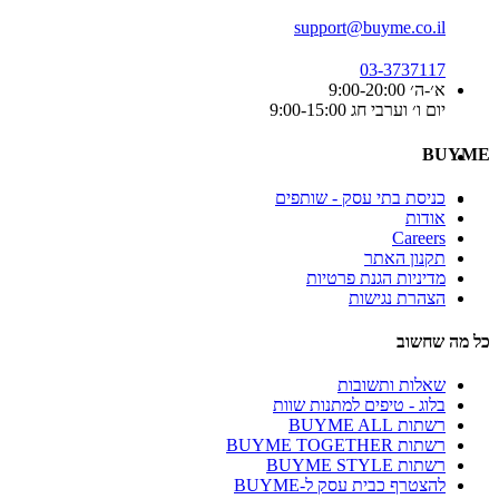
support@buyme.co.il
03-3737117
א׳-ה׳ 9:00-20:00
יום ו׳ וערבי חג 9:00-15:00
BUYME
כניסת בתי עסק - שותפים
אודות
Careers
תקנון האתר
מדיניות הגנת פרטיות
הצהרת נגישות
כל מה שחשוב
שאלות ותשובות
בלוג - טיפים למתנות שוות
רשתות BUYME ALL
רשתות BUYME TOGETHER
רשתות BUYME STYLE
להצטרף כבית עסק ל-BUYME