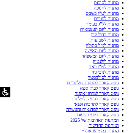
מתנות לסוכות
מתנות לחנוכה
מתנות לט"ו בשבט
מתנות לפורים
מתנות לל"ג בעומר
מתנות ליום העצמאות
מתנות כחול לבן
מתנות לשבועות
מתנות למזל בתולה
מתנות ליום האישה
מתנות ליום המשפחה
מתנות לולנטיין
מתנות לט"ו באב
מתנות לנובי גוד
מתנות לסילבסטר
גיפט קארד למתנות קולינריות
גיפט קארד לבתי ספא
גיפט קארד למותגי אופנה
גיפט קארד לנופש ולמלונות
גיפט קארד לתרבות ופנאי
גיפט קארד לסדנאות והעשרה
גיפט קארד ליופי וטיפוח
המתנות האהובות של 2025
המתנות החדשות
מתנות במימוש אונליין