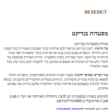
מסעדות בנדיקט
אודות מסעדות בנדיקט
על הרשת
:
רשת בנדיקט מגישה לכם ארוחות בוקר מפנקות ועשירות בכל שעות
היום והלילה. התפריט מציע מגוון ענק של ארוחות בוקר קלאסיות לצד מנות
מיוחדות של השף, והכל באווירה כיפית וחופשית. חוויית האירוח מבוססת על
חומרי גלם טריים ואיכותיים שנעשים במקום כדי להבטיח לכם בוקר טוב בכל
שעה שתבחרו.
עוד דברים שכדאי לדעת:
מעבר למנות הביצים המפורסמות, בתפריט תוכלו
למצוא גם מנות פנקייק מושחתות, קינוחים מעולים וקוקטיילים מרעננים. בנוסף,
תוכלו להרכיב בעצמכם את ארוחת הבוקר החלומית שלכם בדיוק כמו שאתם
אוהבים.
למימוש באחת המסעדות יש להציג בתחילת הארוחה את קוד ה-Gift
Card שהתקבל ב-SMS/מייל/מודפס.
לחץ כאן לצפייה
ברשימת המסעדות
.