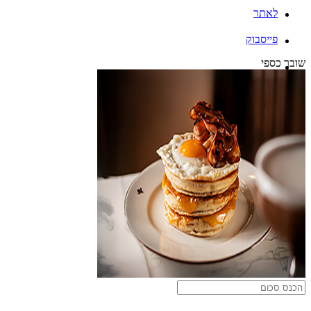
לאתר
פייסבוק
שובר כספי