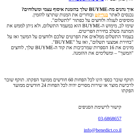
איך נהנים מה-BUYME שלך בהזמנת איסוף עצמי ומשלוחים?
נכנסים לאתר
בנדיקט
ובוחרים את המנות שתרצו להזמין.
מוסיפים לעגלה ולוחצים על כפתור "לתשלום".
שימו לב, מימוש ה-BUYME הוא במעמד התשלום, ולא ניתן לממש את
המתנה בשלב בחירת הפריטים.
בעמוד התשלום ממלאים את הפרטים שלכם ולוחצים על המשך ואז על
"בחירת אמצעי תשלום", ואז על "BUYME".
מזינים את 16 הספרות שמרכיבות את קוד ה-BUYME שלך, לוחצים
"המשך" – ומשלימים את ההזמנה.
תוקף שובר כספי הינו לכל הפחות 60 חודשים ממועד הפקתו. תוקף שובר
לרכישת מוצר או שירות מסויים יהיה לכל הפחות 24 חודשים ממועד
הפקתו
קישור לרשימת הסניפים
03-6868657
info@benedict.co.il