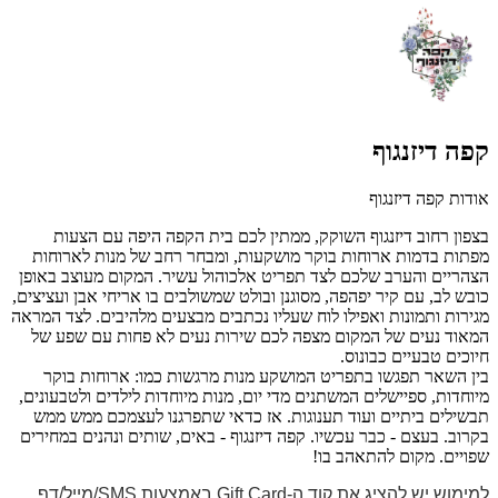
קפה דיזנגוף
אודות קפה דיזנגוף
בצפון רחוב דיזנגוף השוקק, ממתין לכם בית הקפה היפה עם הצעות
מפתות בדמות ארוחות בוקר מושקעות, ומבחר רחב של מנות לארוחות
הצהריים והערב שלכם לצד תפריט אלכוהול עשיר. המקום מעוצב באופן
כובש לב, עם קיר יפהפה, מסוגנן ובולט שמשולבים בו אריחי אבן ועציצים,
מגירות ותמונות ואפילו לוח שעליו נכתבים מבצעים מלהיבים. לצד המראה
המאוד נעים של המקום מצפה לכם שירות נעים לא פחות עם שפע של
חיוכים טבעיים כבונוס.
בין השאר תפגשו בתפריט המושקע מנות מרגשות כמו: ארוחות בוקר
מיוחדות, ספיישלים המשתנים מדי יום, מנות מיוחדות לילדים ולטבעונים,
תבשילים ביתיים ועוד תענוגות. אז כדאי שתפרגנו לעצמכם ממש ממש
בקרוב. בעצם - כבר עכשיו. קפה דיזנגוף - באים, שותים ונהנים במחירים
שפויים. מקום להתאהב בו!
למימוש יש להציג את קוד ה-Gift Card באמצעות SMS/מייל/דף