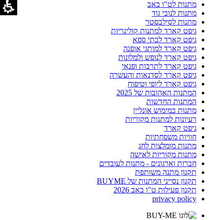
מתנות לט"ו באב
מתנות לנובי גוד
מתנות לסילבסטר
גיפט קארד למתנות קולינריות
גיפט קארד לבתי ספא
גיפט קארד למותגי אופנה
גיפט קארד לנופש ולמלונות
גיפט קארד לתרבות ופנאי
גיפט קארד לסדנאות והעשרה
גיפט קארד ליופי וטיפוח
המתנות האהובות של 2025
המתנות החדשות
מתנות במימוש אונליין
רעיונות למתנות מקוריות
גיפט קארד
חוויות משפחתיות
מתנות מומלצות לחג
מתנות מקוריות לאישה
חברות וארגונים - מתנות לעובדים
תקנון מתנה משותפת
תקנון נסייני המתנות של BUYME
תקנון פעילות ט"ו באב 2026
privacy policy