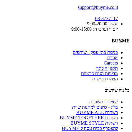
support@buyme.co.il
03-3737117
א׳-ה׳ 9:00-20:00
יום ו׳ וערבי חג 9:00-15:00
BUYME
כניסת בתי עסק - שותפים
אודות
Careers
תקנון האתר
מדיניות הגנת פרטיות
הצהרת נגישות
כל מה שחשוב
שאלות ותשובות
בלוג - טיפים למתנות שוות
רשתות BUYME ALL
רשתות BUYME TOGETHER
רשתות BUYME STYLE
להצטרף כבית עסק ל-BUYME