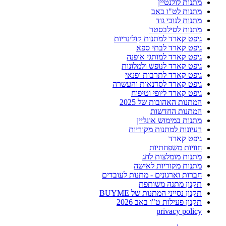
מתנות לולנטיין
מתנות לט"ו באב
מתנות לנובי גוד
מתנות לסילבסטר
גיפט קארד למתנות קולינריות
גיפט קארד לבתי ספא
גיפט קארד למותגי אופנה
גיפט קארד לנופש ולמלונות
גיפט קארד לתרבות ופנאי
גיפט קארד לסדנאות והעשרה
גיפט קארד ליופי וטיפוח
המתנות האהובות של 2025
המתנות החדשות
מתנות במימוש אונליין
רעיונות למתנות מקוריות
גיפט קארד
חוויות משפחתיות
מתנות מומלצות לחג
מתנות מקוריות לאישה
חברות וארגונים - מתנות לעובדים
תקנון מתנה משותפת
תקנון נסייני המתנות של BUYME
תקנון פעילות ט"ו באב 2026
privacy policy